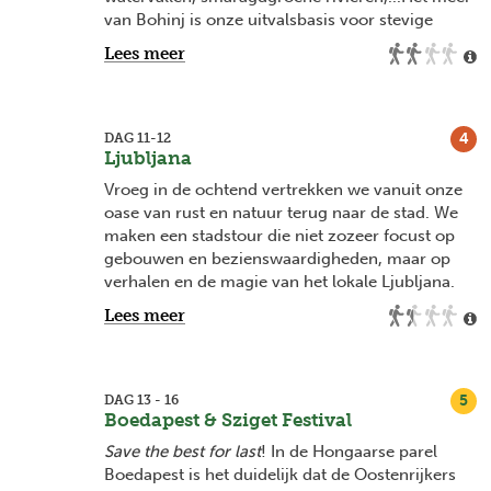
de wereld te zetten!
van Bohinj is onze uitvalsbasis voor stevige
wandelingen en fietstochten aan het
Lees meer
sprookjesachtige meer van Bled, de Vintgar kloof
en Tolmin in de vallei van de Soca rivier (waar
we ook kunnen gaan raften). Andere outdoor-
activiteiten zoals
paragliden
en
canyoning
zijn
4
DAG 11-12
Ljubljana
hier mogelijk (facultatief). We trakteren onszelf
op huisgemaakte salami, kaas of gemberbrood
Vroeg in de ochtend vertrekken we vanuit onze
die in deze authentieke dorpjes nog gemaakt
oase van rust en natuur terug naar de stad. We
worden.
maken een stadstour die niet zozeer focust op
gebouwen en bezienswaardigheden, maar op
verhalen en de magie van het lokale Ljubljana.
Daarbij hoort het proeven van de
Lees meer
lekkere Sloveense keuken en de verschillende
gezellige cafeetjes en bars in deze
studentenstad.
5
DAG 13 - 16
Boedapest & Sziget Festival
Save the best for last
! In de Hongaarse parel
Boedapest is het duidelijk dat de Oostenrijkers