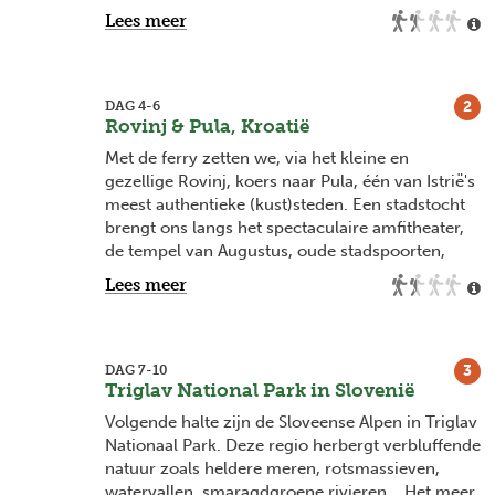
beschreven. Er zijn zoveel straatjes dat je er
Lees meer
gezellig in kan verdwalen. Wij gaan op tour met
een lokale gids die ons de geheime
insider
plekjes van de stad laat zien, en laten ons
onderdompelen in het lokale leven. Ook mogen
2
DAG 4-6
Rovinj & Pula, Kroatië
bekende kleppers zoals de Brug der Zuchten, het
San Marcoplein, de eilandjes Murano (met
Met de ferry zetten we, via het kleine en
demonstratie glasblazen) en Burano (met zijn
gezellige Rovinj, koers naar Pula, één van Istrië's
gekleurde huisjes) niet ontbreken.
meest authentieke (kust)steden. Een stadstocht
brengt ons langs het spectaculaire amfitheater,
de tempel van Augustus, oude stadspoorten,
mozaïekvloeren, de kathedraal en het
Lees meer
Venetiaanse fort. We duiken ook de Zerostrasse
in, een ondergrondse tunnel die tijdens de Eerste
Wereldoorlog werd gebruikt. We reizen met de
bus naar Premantura, het zuiders topje van de
3
DAG 7-10
Triglav National Park in Slovenië
baai, volgen daar een windsurfles (facultatief) en
verkennen met de fiets het Peninsula Kamenjak
Volgende halte zijn de Sloveense Alpen in Triglav
Nationaal Park. Zon, zee en strand
Nationaal Park. Deze regio herbergt verbluffende
gegarandeerd! Pula is met zijn rijkelijk
natuur zoals heldere meren, rotsmassieven,
nachtleven bovendien dé plek om een stapje in
watervallen, smaragdgroene rivieren,...Het meer