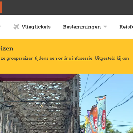
Vliegtickets
Bestemmingen
Reis
eizen
nze groepsreizen tijdens een
online infosessie
. Uitgesteld kijken