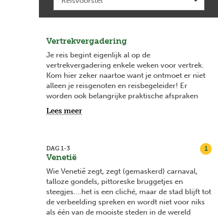
Vertrekvergadering
Je reis begint eigenlijk al op de
vertrekvergadering enkele weken voor vertrek.
Kom hier zeker naartoe want je ontmoet er niet
alleen je reisgenoten en reisbegeleider! Er
worden ook belangrijke praktische afspraken
gemaakt en het is het ideale moment om
Lees meer
antwoord te krijgen op je vragen. Vanaf 2
maanden voor vertrek vind je bij elke
vertrekdatum de datum van je
vertrekvergadering en na boeking word je
1
DAG 1-3
Venetië
hiervan ook op de hoogte gehouden via mail.
Wie Venetië zegt, zegt (gemaskerd) carnaval,
talloze gondels, pittoreske bruggetjes en
steegjes....het is een cliché, maar de stad blijft tot
de verbeelding spreken en wordt niet voor niks
als één van de mooiste steden in de wereld