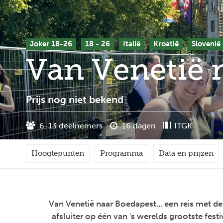
Joker 18-26
18 - 26
Italië
Kroatië
Slovenië
Van Venetië 
Prijs nog niet bekend
6-13 deelnemers
16 dagen
ITGK
Hoogtepunten
Programma
Data en prijzen
Van Venetië naar Boedapest... een reis met d
afsluiter op één van 's werelds grootste fest