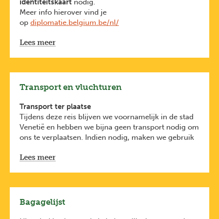
identiteitskaart
nodig.
Meer info hierover vind je
op
diplomatie.belgium.be/nl/
Deze formaliteiten zijn van toepassing voor
Lees meer
Belgische reizigers. Heb je een andere nationaliteit,
check dan de voorwaarden bij de ambassade van het
land waar je naartoe reist.
Transport en vluchturen
Transport ter plaatse
Tijdens deze reis blijven we voornamelijk in de stad
Venetië en hebben we bijna geen transport nodig om
ons te verplaatsen. Indien nodig, maken we gebruik
van het openbaar vervoer (Vaporetti (=lijnboten),
Lees meer
watertaxi's, gondels...)
Vluchturen
Je vluchturen vind je hieronder van zodra ze
beschikbaar zijn. Ze zijn indicatief. Het gebeurt
immers dat luchtvaartmaatschappijen hun
Bagagelijst
vluchturen in de loop van het jaar wijzigen.