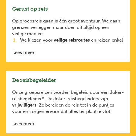
het budget inbegrepen.
Gerust op reis
Op groepsreis gaan is één groot avontuur. We gaan
grenzen verleggen maar doen dit altijd op een
veilige manier:
We kiezen voor
veilige reisroutes
en reizen enkel
naar regio’s met
een positief reisadvies
. Dit
Lees meer
houden we nauw in de gaten dankzij onze lokale
partners
en
https://diplomatie.belgium.be/nl/reisadviezen
.
Elke reiziger is verplicht
De reisbegeleider
een
reisbijstandsverzekering
te nemen.
De
reisbijstandsverzekering van KBC
is
Onze groepsreizen worden begeleid door een Joker-
inbegrepen bij de prijs van je reis (via KBC). Je
reisbegeleider*. De Joker-reisbegeleiders zijn
bent dus ook verzekerd voor avontuurlijke
vrijwilligers
. Ze bereiden de reis tot in de puntjes
activiteiten zoals raften, duiken en
voor en zorgen ervoor dat alles ter plaatse vlot
bungeejumpen.
verloopt.
Lees meer
Ze hebben oog voor leuke plekjes maar zijn
geen
traditionele gidsen
. Daarom schakelen ze regelmatig