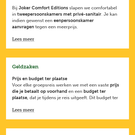
Bij
Joker Comfort Editions
slapen we comfortabel
in
tweepersoonskamers
met privé-sanitair
. Je kan
indien gewenst een
eenpersoonskamer
aanvragen
tegen een meerprijs.
We verblijven gedurende de hele reis in het
Lees meer
driesterrenhotel Domus Cavanis. Het hotel is
centraal gelegen in de artistieke wijk Dorsoduro.
Geldzaken
Prijs en budget ter plaatse
Voor elke groepsreis werken we met een vaste
prijs
die je betaalt op voorhand
en een
budget ter
plaatse
, dat je tijdens je reis uitgeeft. Dit budget ter
plaatse wordt beheerd door de reisbegeleider en is
Lees meer
een raming van de kosten voor
verblijf, vervoer,
eten, activiteiten en fooien
en gaat
rechtstreeks naar
de lokale bevolking
.
Persoonlijke uitgaves
zoals souvenirs, extra drankjes