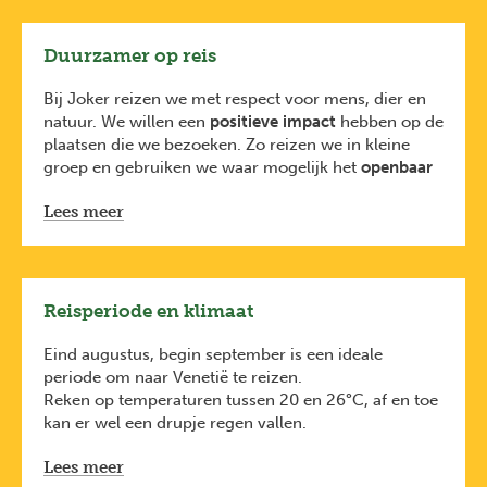
lokale gidsen in die je nog veel meer kunnen
vertellen over de plaatsen die je bezoekt.
De Joker-reisbegeleiders volgen een
tweejarige
Duurzamer op reis
opleiding
bij
Karavaan vzw
, gecertificeerd door
Toerisme Vlaanderen
. Je ontmoet je reisbegeleider
Bij Joker reizen we met respect voor mens, dier en
tijdens de vertrekvergadering enkele weken voor de
natuur. We willen een
positieve impact
hebben op de
reis.
plaatsen die we bezoeken. Zo reizen we in kleine
*Bij sommige programma’s (zoals o.a. de
groep en gebruiken we waar mogelijk het
openbaar
sneeuwreizen) werken we met lokale Engelstalige
vervoer
. We ondersteunen de
lokale economie
door
gidsen. Dit staat dan duidelijk vermeld op de
Lees meer
te overnachten in
kleinschalige logementen
, te eten
reispagina.
in
lokale restaurants
en
langdurig
samenwerkingen
uit te bouwen met partners ter
plaatse. Dicht bij de lokale bevolking reizen verruimt
onze blik op de wereld.
Reisperiode en klimaat
Tegelijk stimuleren we onze reizigers om
mee te
investeren in bosbehoud en bosherstel via Bos+
.
Eind augustus, begin september is een ideale
Want bossen halen CO2 uit de lucht, een gas
periode om naar Venetië te reizen.
verantwoordelijk voor de opwarming van de aarde.
Reken op temperaturen tussen 20 en 26°C, af en toe
We ontvingen als eerste Belgische touroperator
het
kan er wel een drupje regen vallen.
Travelife duurzaamheidscertificaat
, een
internationale erkenning voor onze inspanningen
Lees meer
om duurzaam te reizen en ondernemen.