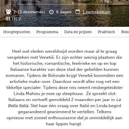
7-13 deelnemers
8 dagen
1 vertrekdatum
ITCV
Hoogtepunten
Programma
Data en prijzen
Praktisch
Rei
Heel wat steden wereldwijd worden maar al te graag
vergeleken met Venetië. Er zijn echter weinig plaatsen die
het historische, romantische, feeërieke en op en top
Italiaanse karakter van deze stad der geliefden kunnen
evenaren. Tijdens de Biënnale krijgt Venetië bovendien een
artistieke make-over. Daardoor wordt alles nog net een
tikkeltje specialer. Tijdens deze reis neemt reisbegeleidster
Linda Mahieu je mee op sleeptouw. Ze spreekt vlot
Italiaans en vertoeft gemiddeld 2 maanden per jaar in
La
Bella Italia
. Stel haar één vraag over Italië en Linda begint
gegarandeerd geanimeerd te vertellen. Telkens
opnieuw met zoveel enthousiasme dat je onmiddellijk aan
haar lippen hangt.