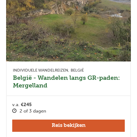
INDIVIDUELE WANDELREIZEN
BELGIË
België - Wandelen langs GR-paden:
Mergelland
v.a.
€245
2 of 3 dagen
Reis bekijken