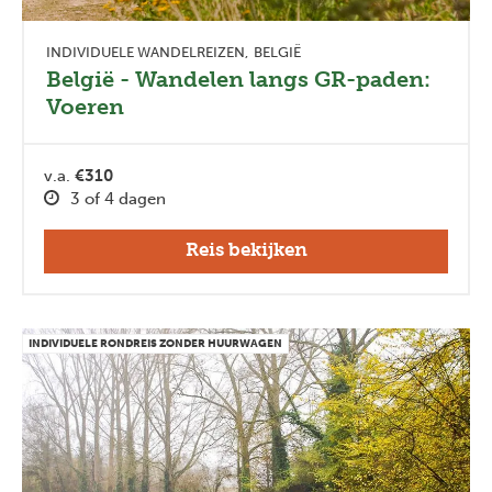
INDIVIDUELE WANDELREIZEN
BELGIË
België - Wandelen langs GR-paden:
Voeren
v.a.
€310
3 of 4 dagen
Reis bekijken
INDIVIDUELE RONDREIS ZONDER HUURWAGEN