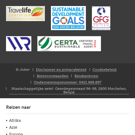
© Joker
Disclaimer en privacybeleid
Cookiebeleid
Closure
Reisvoorwaarden
Reiskantoren
NL
Ondernemingsnummer: 0421.988.897
Maatschappelijke zetel: Geerdegemvaart 96-98, 2800 Mechelen,
België
Reizen naar
Afrika
Azië
Europa