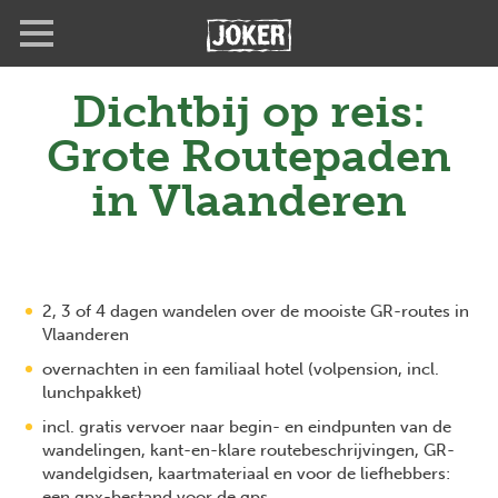
Overslaan
Full
Close
en
screen
naar
de
Dichtbij op reis:
inhoud
gaan
Grote Routepaden
in Vlaanderen
2, 3 of 4 dagen wandelen over de mooiste GR-routes in
Vlaanderen
overnachten in een familiaal hotel (volpension, incl.
lunchpakket)
incl. gratis vervoer naar begin- en eindpunten van de
wandelingen, kant-en-klare routebeschrijvingen, GR-
wandelgidsen, kaartmateriaal en voor de liefhebbers:
een gpx-bestand voor de gps