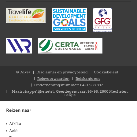
© Joker
Disclaimer en privacybeleid
Cookiebeleid
Closure
Reisvoorwaarden
Reiskantoren
NL
Ondernemingsnummer: 0421.988.897
Maatschappelijke zetel: Geerdegemvaart 96-98, 2800 Mechelen,
België
Reizen naar
Afrika
Azië