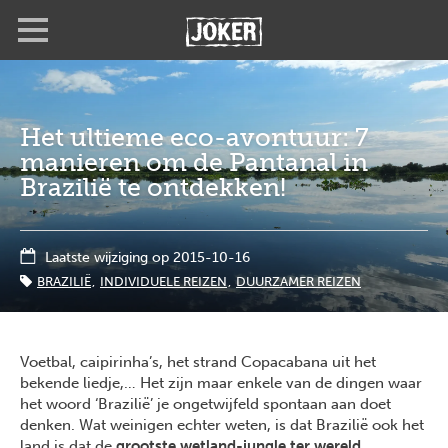
Overslaan
Full
Close
en
screen
naar
de
inhoud
gaan
Het ultieme eco-avontuur: 7
manieren om de Pantanal in
Brazilië te ontdekken!
Laatste wijziging op 2015-10-16
BRAZILIË
INDIVIDUELE REIZEN
DUURZAMER REIZEN
Voetbal, caipirinha’s, het strand Copacabana uit het
bekende liedje,… Het zijn maar enkele van de dingen waar
het woord ‘Brazilië’ je ongetwijfeld spontaan aan doet
denken. Wat weinigen echter weten, is dat Brazilië ook het
land is dat de
grootste wetland-jungle ter wereld