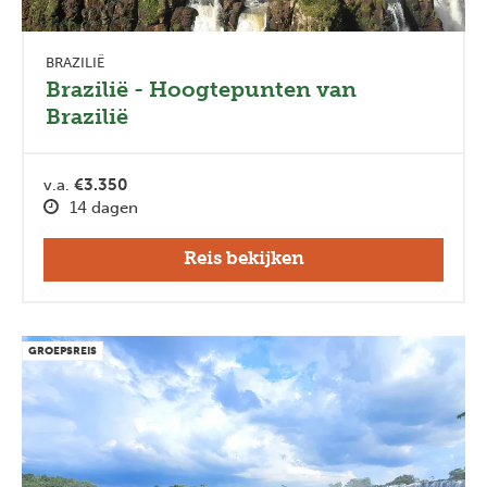
BRAZILIË
Brazilië - Hoogtepunten van
Brazilië
v.a.
€3.350
14 dagen
Reis bekijken
GROEPSREIS