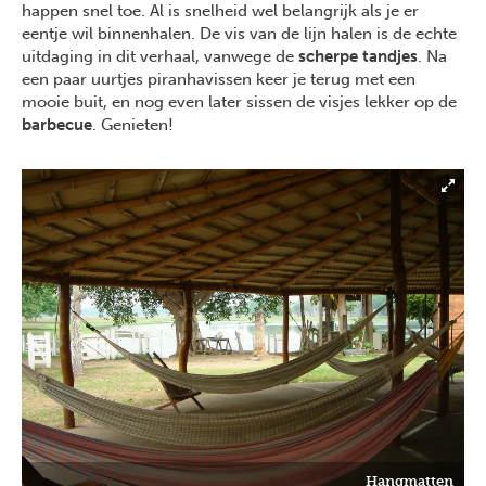
happen snel toe. Al is snelheid wel belangrijk als je er
eentje wil binnenhalen. De vis van de lijn halen is de echte
uitdaging in dit verhaal, vanwege de
scherpe tandjes
. Na
een paar uurtjes piranhavissen keer je terug met een
mooie buit, en nog even later sissen de visjes lekker op de
barbecue
. Genieten!
Hangmatten