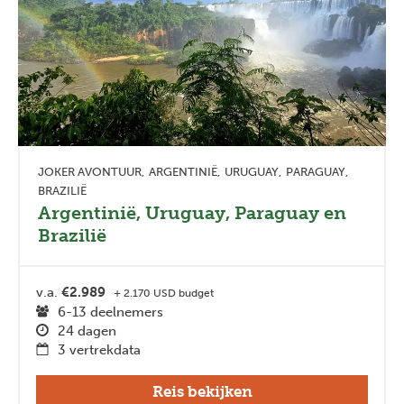
JOKER AVONTUUR
ARGENTINIË
URUGUAY
PARAGUAY
BRAZILIË
Argentinië, Uruguay, Paraguay en
Brazilië
v.a.
€2.989
+ 2.170 USD budget
6-13 deelnemers
24 dagen
3 vertrekdata
Reis bekijken