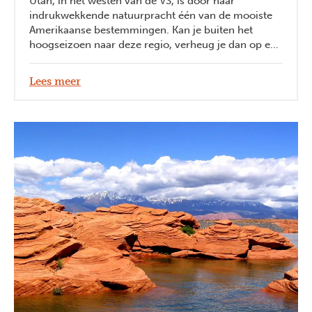
Utah, in het westen van de VS, is door haar
indrukwekkende natuurpracht één van de mooiste
Amerikaanse bestemmingen. Kan je buiten het
hoogseizoen naar deze regio, verheug je dan op een
rustige roadtrip door Utah in het prille voorjaar, de
paasvakantie of de late herfst!
Lees meer