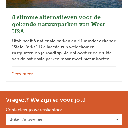
8 slimme alternatieven voor de
gekende natuurparken van West
USA
Utah heeft 5 nationale parken en 44 minder gekende
“State Parks”. Die laatste zijn welgekomen
rustpunten op je roadtrip. Je ontloopt er de drukte
van de nationale parken maar moet niet inboeten op
unieke wandelingen, ongelooflijke panorama’s en
originele activiteiten.
Lees meer
Vragen? We zijn er voor jou!
Contacteer jouw reiskantoor
: