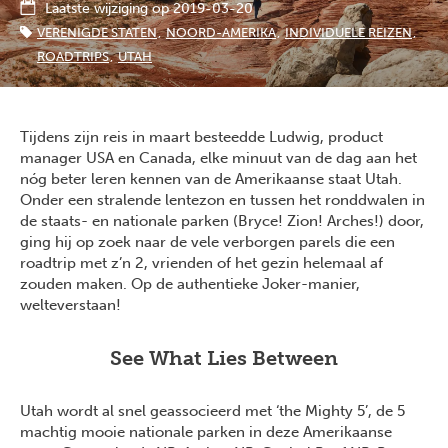
Laatste wijziging op 2019-03-20
VERENIGDE STATEN
NOORD-AMERIKA
INDIVIDUELE REIZEN
ROADTRIPS
UTAH
Tijdens zijn reis in maart besteedde Ludwig, product
manager USA en Canada, elke minuut van de dag aan het
nóg beter leren kennen van de Amerikaanse staat Utah.
Onder een stralende lentezon en tussen het ronddwalen in
de staats- en nationale parken (Bryce! Zion! Arches!) door,
ging hij op zoek naar de vele verborgen parels die een
roadtrip met z’n 2, vrienden of het gezin helemaal af
zouden maken. Op de authentieke Joker-manier,
welteverstaan!
See What Lies Between
Utah wordt al snel geassocieerd met ‘the Mighty 5’, de 5
machtig mooie nationale parken in deze Amerikaanse