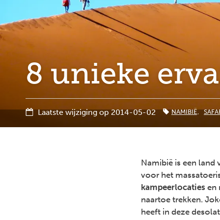
8 unieke erva
Laatste wijziging op 2014-05-02
NAMIBIË
SAFAR
Namibië is een land
voor het massatoer
kampeerlocaties
en 
naartoe trekken. Jok
heeft in deze desolate