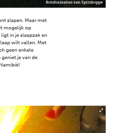
Rotsformaties van Spitzkoppe
 tent slapen. Maar met
it mogelijk op
e ligt in je slaapzak en
laap wilt vallen. Met
och geen enkele
 geniet je van de
Namibië!