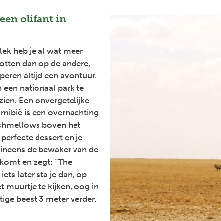
een olifant in
ek heb je al wat meer
otten dan op de andere,
peren altijd een avontuur.
in een nationaal park te
 zien. Een onvergetelijke
Namibië is een overnachting
shmellows boven het
erfecte dessert en je
 ineens de bewaker van de
 komt en zegt: “The
 iets later sta je dan, op
t muurtje te kijken, oog in
ige beest 3 meter verder.