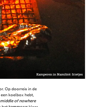
Kamperen in Namibië: frietjes
r. Op doorreis in de
e een koelbox hebt,
 middle of nowhere
p het
kampvuur
klaar