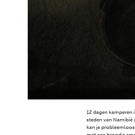
12 dagen kamperen in
steden van Namibië z
kan je probleemloos 
met een broodje smos