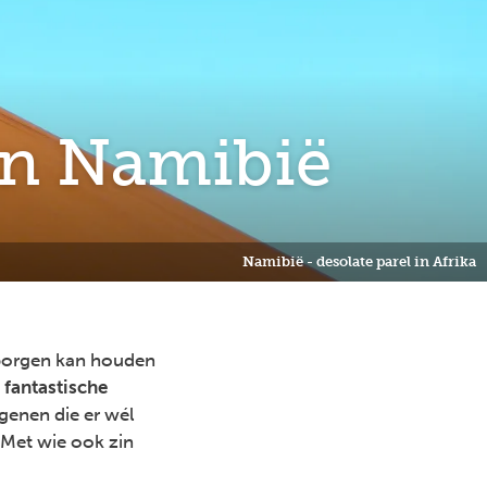
 in Namibië
Namibië - desolate parel in Afrika
rborgen kan houden
 fantastische
egenen die er wél
 Met wie ook zin