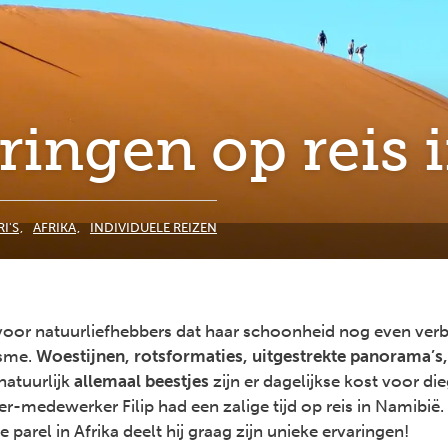
ringen op reis
I'S
AFRIKA
INDIVIDUELE REIZEN
 voor natuurliefhebbers dat haar schoonheid nog even ve
isme.
Woestijnen, rotsformaties, uitgestrekte panorama’s,
natuurlijk
allemaal beestjes
zijn er dagelijkse kost voor di
er-medewerker Filip had een zalige tijd op reis in Namibië.
 parel in Afrika deelt hij graag zijn unieke ervaringen!