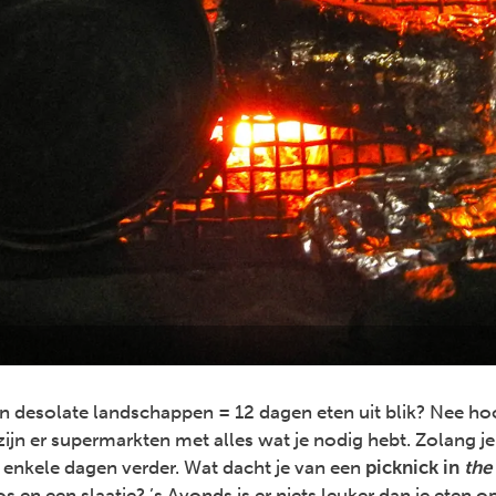
 desolate landschappen = 12 dagen eten uit blik? Nee hoo
ijn er supermarkten met alles wat je nodig hebt. Zolang j
enkele dagen verder. Wat dacht je van een
picknick in
the
 en een slaatje? ’s Avonds is er niets leuker dan je eten o