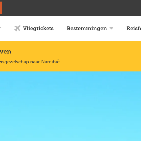
Vliegtickets
Bestemmingen
Reis
uven
reisgezelschap naar Namibië