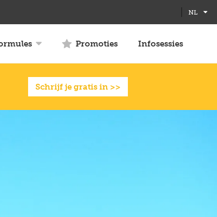
Full
Close
NL
screen
formules
Promoties
Infosessies
Schrijf je gratis in >>