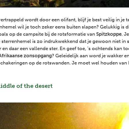
vertrappeld wordt door een olifant, blijf je best veilig in je
enhemel wil je toch zeker eens buiten slapen? Gelukkig is d
als op de campsite bij de rotsformatie van
Spitzkoppe
. J
e sterrenhemel is zo indrukwekkend dat je gewoon niet in s
r en daar een vallende ster. En geef toe, ’s ochtends kan t
Afrikaanse zonsopgang
? Geleidelijk aan word je wakker en
chakeringen op de rotswanden. Je moet wel houden van 
middle of the desert