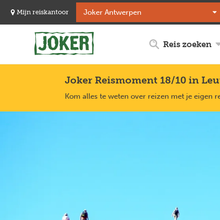
Overslaan
Mijn reiskantoor
en
naar
de
Reis zoeken
inhoud
gaan
Joker Reismoment 18/10 in Le
Kom alles te weten over reizen met je eigen 