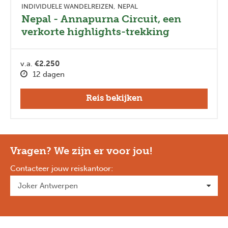
INDIVIDUELE WANDELREIZEN
NEPAL
Nepal - Annapurna Circuit, een
verkorte highlights-trekking
v.a.
€2.250
12 dagen
Reis bekijken
Vragen? We zijn er voor jou!
Contacteer jouw reiskantoor
: