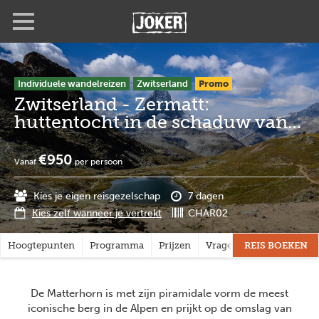
Overslaan
Full
Close
en
screen
naar
de
inhoud
gaan
Individuele wandelreizen
Zwitserland
Promo
Zwitserland - Zermatt:
huttentocht in de schaduw van
de Matterhorn
€950
Vanaf
per persoon
Kies je eigen reisgezelschap
7 dagen
Kies zelf wanneer je vertrekt
CHAR02
Hoogtepunten
Programma
Prijzen
Vragen?
REIS BOEKEN
De Matterhorn is met zijn piramidale vorm de meest
iconische berg in de Alpen en prijkt op de omslag van