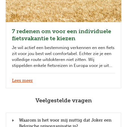
7 redenen om voor een individuele
fietsvakantie te kiezen
Je wil actief een bestemming verkennen en een fiets
zit voor jou best wel comfortabel. Echter zie je een
volledige route uitdokteren niet zitten. Wij
stippelden enkele fietsreizen in Europa voor je uit
zodat je zorgeloos kan genieten. En wij zijn ervan
overtuigd dat er meer dan één reden bestaat,
Lees meer
waarom een fietsvakantie ook voor jou ideaal is!
Veelgestelde vragen
Waarom is het voor mij nuttig dat Joker een
Belgische reisorganisatie is?