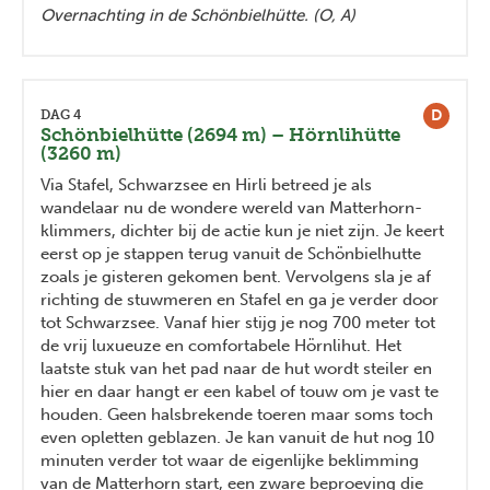
Overnachting in de Schönbielhütte. (O, A)
D
DAG 4
Schönbielhütte (2694 m) – Hörnlihütte
(3260 m)
Via Stafel, Schwarzsee en Hirli betreed je als
wandelaar nu de wondere wereld van Matterhorn-
klimmers, dichter bij de actie kun je niet zijn. Je keert
eerst op je stappen terug vanuit de Schönbielhutte
zoals je gisteren gekomen bent. Vervolgens sla je af
richting de stuwmeren en Stafel en ga je verder door
tot Schwarzsee. Vanaf hier stijg je nog 700 meter tot
de vrij luxueuze en comfortabele Hörnlihut. Het
laatste stuk van het pad naar de hut wordt steiler en
hier en daar hangt er een kabel of touw om je vast te
houden. Geen halsbrekende toeren maar soms toch
even opletten geblazen. Je kan vanuit de hut nog 10
minuten verder tot waar de eigenlijke beklimming
van de Matterhorn start, een zware beproeving die