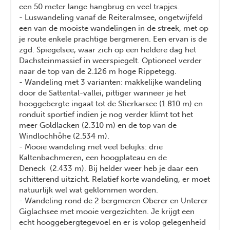
een 50 meter lange hangbrug en veel trapjes.
- Luswandeling vanaf de Reiteralmsee, ongetwijfeld
een van de mooiste wandelingen in de streek, met op
je route enkele prachtige bergmeren. Een ervan is de
zgd. Spiegelsee, waar zich op een heldere dag het
Dachsteinmassief in weerspiegelt. Optioneel verder
naar de top van de 2.126 m hoge Rippetegg.
- Wandeling met 3 varianten: makkelijke wandeling
door de Sattental-vallei, pittiger wanneer je het
hooggebergte ingaat tot de Stierkarsee (1.810 m) en
ronduit sportief indien je nog verder klimt tot het
meer Goldlacken (2.310 m) en de top van de
Windlochhöhe (2.534 m).
- Mooie wandeling met veel bekijks: drie
Kaltenbachmeren, een hoogplateau en de
Deneck (2.433 m). Bij helder weer heb je daar een
schitterend uitzicht. Relatief korte wandeling, er moet
natuurlijk wel wat geklommen worden.
- Wandeling rond de 2 bergmeren Oberer en Unterer
Giglachsee met mooie vergezichten. Je krijgt een
echt hooggebergtegevoel en er is volop gelegenheid