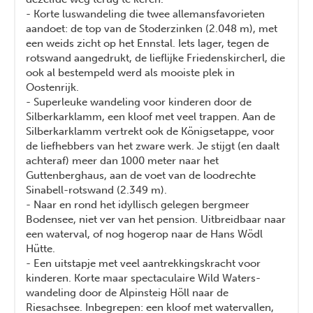
- Korte luswandeling die twee allemansfavorieten
aandoet: de top van de Stoderzinken (2.048 m), met
een weids zicht op het Ennstal. Iets lager, tegen de
rotswand aangedrukt, de lieflijke Friedenskircherl, die
ook al bestempeld werd als mooiste plek in
Oostenrijk.
- Superleuke wandeling voor kinderen door de
Silberkarklamm, een kloof met veel trappen. Aan de
Silberkarklamm vertrekt ook de Königsetappe, voor
de liefhebbers van het zware werk. Je stijgt (en daalt
achteraf) meer dan 1000 meter naar het
Guttenberghaus, aan de voet van de loodrechte
Sinabell-rotswand (2.349 m).
- Naar en rond het idyllisch gelegen bergmeer
Bodensee, niet ver van het pension. Uitbreidbaar naar
een waterval, of nog hogerop naar de Hans Wödl
Hütte.
- Een uitstapje met veel aantrekkingskracht voor
kinderen. Korte maar spectaculaire Wild Waters-
wandeling door de Alpinsteig Höll naar de
Riesachsee. Inbegrepen: een kloof met watervallen,