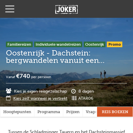
Overslaan
Full
Close
en
screen
naar
de
inhoud
gaan
Familiereizen
Individuele wandelreizen
Oostenrijk
Promo
Oostenrijk - Dachstein:
bergwandelen vanuit een
pension
€740
Vanaf
per persoon
Kies je eigen reisgezelschap
8 dagen
Kies zelf wanneer je vertrekt
ATAR06
Hoogtepunten
Programma
Prijzen
Vragen?
REIS BOEKEN
Tussen de Schladminger Tauern en het Dachsteinmassief