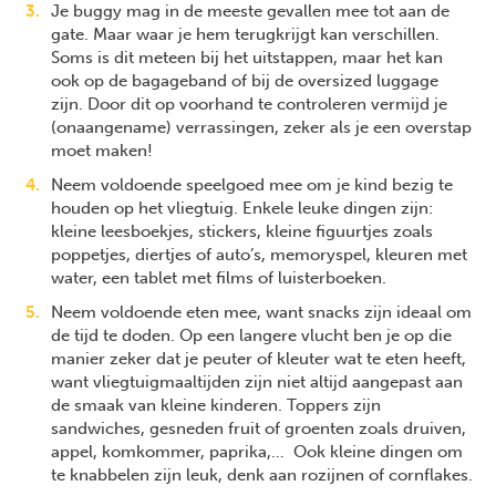
Je buggy mag in de meeste gevallen mee tot aan de
gate. Maar waar je hem terugkrijgt kan verschillen.
Soms is dit meteen bij het uitstappen, maar het kan
ook op de bagageband of bij de oversized luggage
zijn. Door dit op voorhand te controleren vermijd je
(onaangename) verrassingen, zeker als je een overstap
moet maken!
Neem voldoende speelgoed mee om je kind bezig te
houden op het vliegtuig. Enkele leuke dingen zijn:
kleine leesboekjes, stickers, kleine figuurtjes zoals
poppetjes, diertjes of auto’s, memoryspel, kleuren met
water, een tablet met films of luisterboeken.
Neem voldoende eten mee, want snacks zijn ideaal om
de tijd te doden. Op een langere vlucht ben je op die
manier zeker dat je peuter of kleuter wat te eten heeft,
want vliegtuigmaaltijden zijn niet altijd aangepast aan
de smaak van kleine kinderen. Toppers zijn
sandwiches, gesneden fruit of groenten zoals druiven,
appel, komkommer, paprika,… Ook kleine dingen om
te knabbelen zijn leuk, denk aan rozijnen of cornflakes.