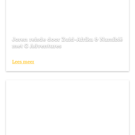
Joren reisde door Zuid-Afrika & Namibië
Previous
Next
met G Adventures
Lees meer