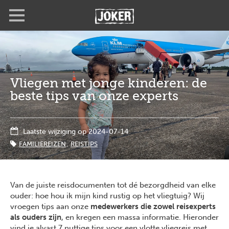
Overslaan
Full
Close
en
screen
naar
de
inhoud
gaan
Vliegen met jonge kinderen: de
beste tips van onze experts
Laatste wijziging op 2024-07-14
FAMILIEREIZEN
REISTIPS
Van de juiste reisdocumenten tot dé bezorgdheid van elke
ouder: hoe hou ik mijn kind rustig op het vliegtuig? Wij
vroegen tips aan onze
medewerkers die zowel reisexperts
als ouders zijn
, en kregen een massa informatie. Hieronder
vind je alvast 7 nuttige tips voor een vlotte vliegreis met