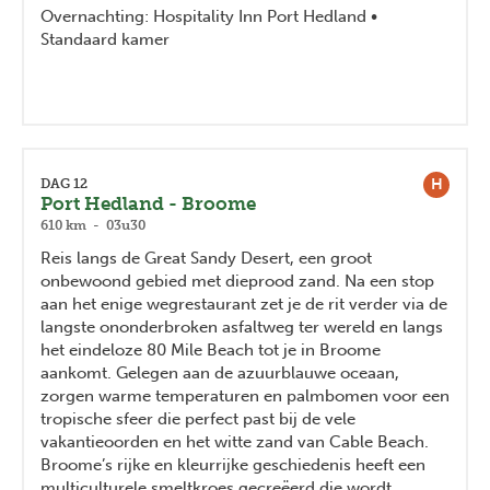
Overnachting: Hospitality Inn Port Hedland •
Standaard kamer
H
DAG 12
Port Hedland - Broome
610 km - 03u30
Reis langs de Great Sandy Desert, een groot
onbewoond gebied met dieprood zand. Na een stop
aan het enige wegrestaurant zet je de rit verder via de
langste ononderbroken asfaltweg ter wereld en langs
het eindeloze 80 Mile Beach tot je in Broome
aankomt. Gelegen aan de azuurblauwe oceaan,
zorgen warme temperaturen en palmbomen voor een
tropische sfeer die perfect past bij de vele
vakantieoorden en het witte zand van Cable Beach.
Broome’s rijke en kleurrijke geschiedenis heeft een
Previous
Next
multiculturele smeltkroes gecreëerd die wordt