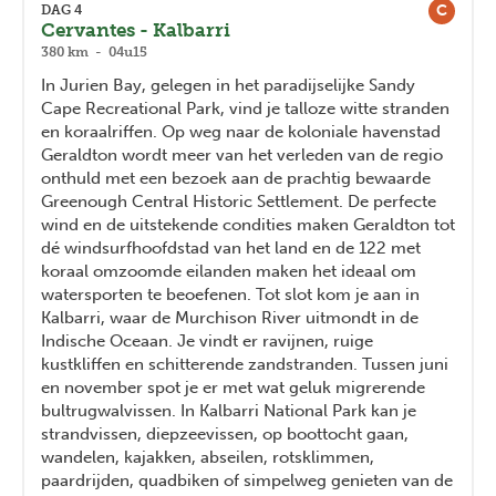
C
DAG 4
Cervantes - Kalbarri
380 km - 04u15
In
Jurien Bay, gelegen in het paradijselijke Sandy
Cape Recreational Park, vind je talloze witte stranden
en koraalriffen.
Op weg naar de koloniale havenstad
Geraldton wordt meer van het verleden van de regio
onthuld met een bezoek aan de prachtig bewaarde
Greenough Central Historic Settlement. De perfecte
wind en de uitstekende condities maken Geraldton tot
dé windsurfhoofdstad van het land en de 122 met
koraal omzoomde eilanden maken het ideaal om
watersporten te beoefenen. Tot slot kom je aan in
Kalbarri, waar de Murchison River uitmondt in de
Indische Oceaan. Je vindt er ravijnen, ruige
kustkliffen en schitterende zandstranden. Tussen juni
en november spot je er met wat geluk migrerende
bultrugwalvissen. In Kalbarri National Park kan je
strandvissen, diepzeevissen, op boottocht gaan,
wandelen, kajakken, abseilen, rotsklimmen,
paardrijden, quadbiken of simpelweg genieten van de