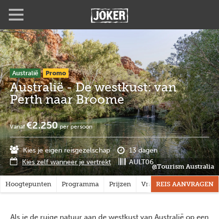
Overslaan
Full
Close
en
screen
naar
de
inhoud
gaan
Australië
Promo
Australië - De westkust: van
Perth naar Broome
€2.250
Vanaf
per persoon
Kies je eigen reisgezelschap
13 dagen
Kies zelf wanneer je vertrekt
AULT06
@Tourism Australia
Hoogtepunten
Programma
Prijzen
Vragen?
REIS AANVRAGEN
Als je de ruige natuur aan de westkust van Australië op een