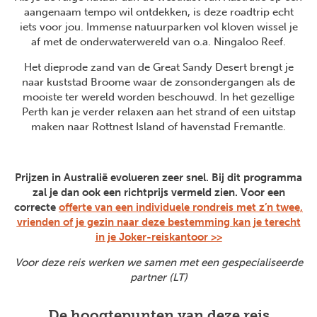
aangenaam tempo wil ontdekken, is deze roadtrip echt
iets voor jou. Immense natuurparken vol kloven wissel je
af met de onderwaterwereld van o.a. Ningaloo Reef.
Het dieprode zand van de Great Sandy Desert brengt je
naar kuststad Broome waar de zonsondergangen als de
mooiste ter wereld worden beschouwd. In het gezellige
Perth kan je verder relaxen aan het strand of een uitstap
maken naar Rottnest Island of havenstad Fremantle.
Prijzen in Australië evolueren zeer snel. Bij dit programma
zal je dan ook een richtprijs vermeld zien. Voor een
correcte
offerte van een individuele rondreis met z’n twee,
vrienden of je gezin naar deze bestemming kan je terecht
in je Joker-reiskantoor >>
Voor deze reis werken we samen met een gespecialiseerde
partner (LT)
De hoogtepunten van deze reis