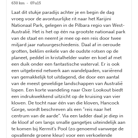
630 km - 07u15
Laat dit stukje paradijs achter je en begin de dag
vroeg voor de avontuurlijke rit naar het Karijini
Nationaal Park, gelegen in de Pilbara regio van West-
Australië. Het is het op één na grootste nationaal park
van de staat en neemt je mee op een reis door twee
miljard jaar natuurgeschiedenis. Daal af in oeroude
grotten, beklim enkele van de oudste rotsen op de
planeet, peddel in kristalhelder water en koel af met
een duik onder een fantastische waterval. Er is ook
een uitgebreid netwerk aan wandelpaden, variërend
van gemakkelijk tot uitdagend, die door een aantal
van de meest geweldige landschappen van Australië
lopen. Een korte wandeling naar Oxer Lookout biedt
een indrukwekkend uitzicht op de kruising van vier
kloven. De tocht naar één van die kloven, Hancock
Gorge, wordt beschreven als een “reis naar het
centrum van de aarde”. Via een ladder daal je diep in
de kloof af om langs smalle gangetjes uiteindelijk aan
te komen bij Kermit’s Pool (zo genoemd vanwege de
opvallende groene kleur) voor een verkoelende