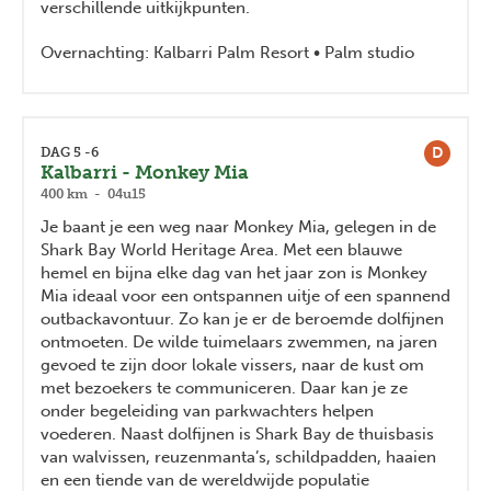
verschillende uitkijkpunten.
Overnachting: Kalbarri Palm Resort • Palm studio
D
DAG 5 -6
Kalbarri - Monkey Mia
400 km - 04u15
Je baant je een weg naar Monkey Mia, gelegen in de
Shark Bay World Heritage Area. Met een blauwe
hemel en bijna elke dag van het jaar zon is Monkey
Mia ideaal voor een ontspannen uitje of een spannend
outbackavontuur. Zo kan je er de beroemde dolfijnen
ontmoeten. De wilde tuimelaars zwemmen, na jaren
gevoed te zijn door lokale vissers, naar de kust om
met bezoekers te communiceren. Daar kan je ze
onder begeleiding van parkwachters helpen
voederen. Naast dolfijnen is Shark Bay de thuisbasis
van walvissen, reuzenmanta’s, schildpadden, haaien
en een tiende van de wereldwijde populatie