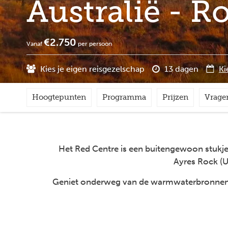
Australië - R
€2.750
Vanaf
per persoon
Kies je eigen reisgezelschap
13 dagen
Ki
Hoogtepunten
Programma
Prijzen
Vrage
Het Red Centre is een buitengewoon stukje 
Ayres Rock (U
Geniet onderweg van de warmwaterbronnen, in