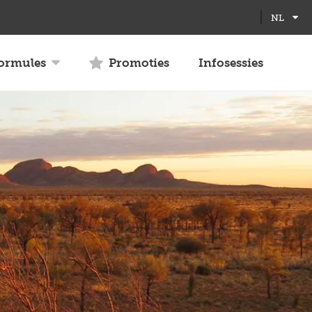
Full
Close
NL
screen
formules
Promoties
Infosessies