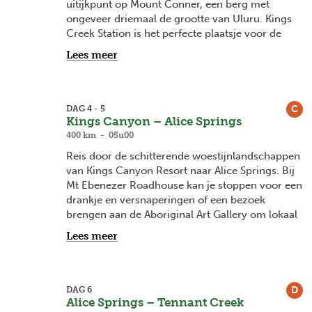
uitijkpunt op Mount Conner, een berg met
indrukwekkend. Volg één van de vele
ongeveer driemaal de grootte van Uluru. Kings
wandelroutes of sluit aan bij een begeleid
Creek Station is het perfecte plaatsje voor de
bezoek.
lunch alvorens je doorrijdt naar je
Lees meer
eindbestemming. Bij Kings Canyon kan je de
Overnachting: Desert Gardens Hotel • Garden
Kings Creek Walk in de kloof ondernemen (2,6
view kamer • Ontbijt
km) of op de rand van de kloof (6 km). Ongeveer
halverwege de kloofrand kan je afdalen naar de
C
DAG 4 - 5
Kings Canyon – Alice Springs
‘Garden of Eden’, een plekje met waterpoelen en
groene begroeiing.
400 km - 05u00
Reis door de schitterende woestijnlandschappen
Overnachting: Discovery Kings Canyon Resort •
van Kings Canyon Resort naar Alice Springs. Bij
Standaard kamer
Mt Ebenezer Roadhouse kan je stoppen voor een
drankje en versnaperingen of een bezoek
brengen aan de Aboriginal Art Gallery om lokaal
gemaakte ambachtelijke voorwerpen te
Lees meer
bewonderen. Ga verder via de Stuart Highway
naar Alice Springs, waar je de volgende twee
nachten doorbrengt. Dit fascinerende outback
stadje in het hart van het Red Centre ligt in de
D
DAG 6
Alice Springs – Tennant Creek
nabijheid van enkele magnifieke