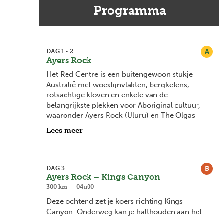
Programma
A
DAG 1 - 2
Ayers Rock
Het Red Centre is een buitengewoon stukje
Australië met woestijnvlakten, bergketens,
rotsachtige kloven en enkele van de
belangrijkste plekken voor Aboriginal cultuur,
waaronder Ayers Rock (Uluru) en The Olgas
(Kata Tjuta). Dineren onder de sterrenhemel en
Lees meer
luisteren naar de geluiden van de didgeridoo zijn
slechts enkele van de uitzonderlijke ervaringen
die je hier kan meepikken. Opteer voor een tour
bij zonsopgang nabij Uluru, waar je het 12
B
DAG 3
Ayers Rock – Kings Canyon
kilometer lange pad aan de voet van de monoliet
bewandelt en de cultuur, geologie en essentie
300 km - 04u00
van dit natuurwonder kan omarmen. De 36
Deze ochtend zet je koers richting Kings
afgeronde koepels van Kata Tjuta liggen op
Canyon. Onderweg kan je halthouden aan het
slechts 50 kilometer van Uluru en zijn net zo