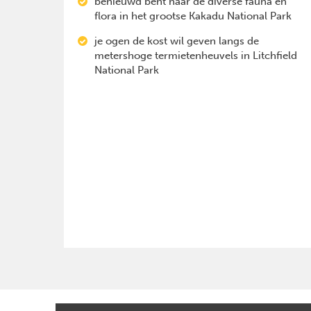
benieuwd bent naar de diverse fauna en
flora in het grootse Kakadu National Park
je ogen de kost wil geven langs de
metershoge termietenheuvels in Litchfield
National Park
Previous