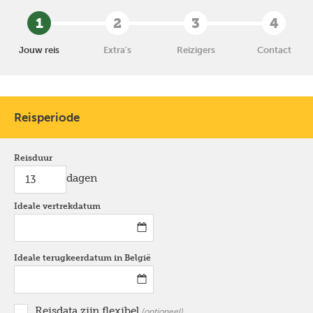
1
2
3
4
Jouw reis
Extra's
Reizigers
Contact
Reisperiode
Reisduur
dagen
Ideale vertrekdatum
*
Ideale terugkeerdatum in België
*
Reisdata zijn flexibel
optioneel