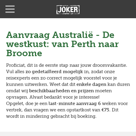
Overslaan
en
naar
de
inhoud
Aanvraag
Australië - De
gaan
westkust: van Perth naar
Broome
Proficiat, dit is de eerste stap naar jouw droomvakantie.
Vul alles
zo gedetailleerd mogelijk
in, zodat onze
reisexperts een zo correct mogelijk voorstel voor je
kunnen uitwerken. Weet dat dit
enkele dagen
kan duren
omdat wij
beschikbaarheden en prijzen
moeten
opvragen. Alvast bedankt voor je interesse!
Opgelet, doe je een
last-minute aanvraag 6
weken voor
vertrek, dan vragen we een opstartkost van
€75
. Dit
wordt in mindering gebracht bij boeking.