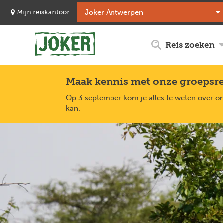
Overslaan
Mijn reiskantoor
en
naar
de
Reis zoeken
inhoud
gaan
Maak kennis met onze groepsr
Op 3 september kom je alles te weten over o
kan.