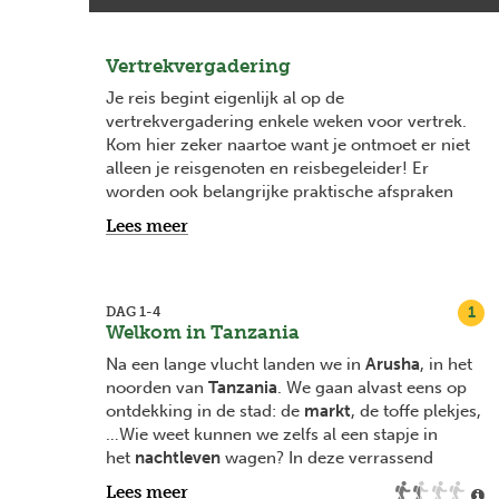
Vertrekvergadering
Je reis begint eigenlijk al op de
vertrekvergadering enkele weken voor vertrek.
Kom hier zeker naartoe want je ontmoet er niet
alleen je reisgenoten en reisbegeleider! Er
worden ook belangrijke praktische afspraken
gemaakt en het is het ideale moment om
Lees meer
antwoord te krijgen op je vragen. Vanaf 2
maanden voor vertrek vind je bij elke
vertrekdatum de datum van je
vertrekvergadering en na boeking word je
1
DAG 1-4
Welkom in Tanzania
hiervan ook op de hoogte gehouden via mail.
Na een lange vlucht landen we in
Arusha
, in het
noorden van
Tanzania
. We gaan alvast eens op
ontdekking in de stad: de
markt
, de toffe plekjes,
…Wie weet kunnen we zelfs al een stapje in
het
nachtleven
wagen? In deze verrassend
groene stad is het allemaal mogelijk! Een eerste
Lees meer