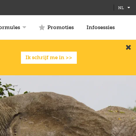
Full
Close
NL
screen
formules
Promoties
Infosessies
Slui
Ik schrijf me in >>