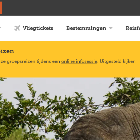
Vliegtickets
Bestemmingen
Reis
eizen
nze groepsreizen tijdens een
online infosessie
. Uitgesteld kijken