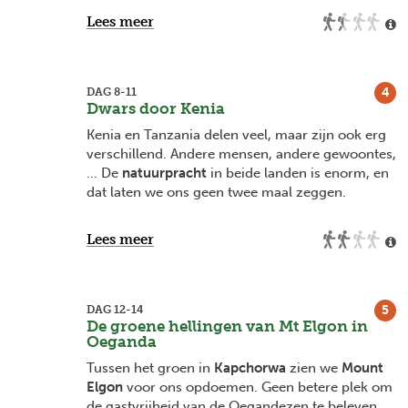
Lees meer
Door dit kamp te bezoeken en te betalen voor
activiteiten zorgen we dat ook lokale
gemeenschappen een graantje kunnen
meepikken van toerisme. Een win-win, want zo'n
4
DAG 8-11
ontmoeting kan erg waardevol zijn zolang we er
Dwars door Kenia
voor open staan!
Kenia en Tanzania delen veel, maar zijn ook erg
verschillend. Andere mensen, andere gewoontes,
… De
natuurpracht
in beide landen is enorm, en
dat laten we ons geen twee maal zeggen.
We slaan onze tenten op aan de groene oevers
Lees meer
van
Lake Naivasha
. Rond het
kampvuur
maken
we het gezellig.
Zweten en afzien doen we op een
mountainbike
5
DAG 12-14
in Hell’s Gate National Park
. Dit is een uniek stuk
De groene hellingen van Mt Elgon in
Oeganda
van de
Great Rift Valley of Grote Slenk
.
Prachtige rotsformaties en groene kliffen zorgen
Tussen het groen in
Kapchorwa
zien we
Mount
voor de perfecte achtergrond voor het
Elgon
voor ons opdoemen. Geen betere plek om
passerende wildlife.
de gastvrijheid van de Oegandezen te beleven.