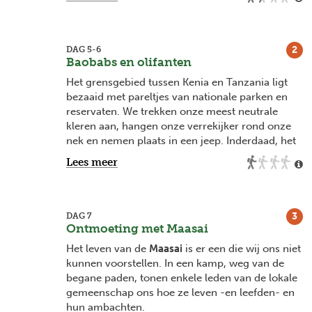
keer onze benen strekken doen we aan de
Napuru Falls
.
Mto wa Mbu
is onze volgende halte. Voor veel
2
DAG 5-6
reizigers is dit een ‘doorrijdorp’, maar het is
Baobabs en olifanten
meer dan de moeite waard om te stoppen! En
Het grensgebied tussen Kenia en Tanzania ligt
hoe beter Mto wa Mbu te beleven dan tijdens
bezaaid met pareltjes van nationale parken en
een
fietstocht
?
reservaten. We trekken onze meest neutrale
kleren aan, hangen onze verrekijker rond onze
We fietsen naar
Lake Manyara
, waar we in de
nek en nemen plaats in een jeep. Inderdaad, het
vroege ochtenden nog enkele zebra’s en gazelles
is tijd voor
safari
!
Lees meer
kunnen spotten. Wie kijkt hier naar wie? Maar
ook gaan we verder door de stad. Met een
Wij doen één van de kleinere parken aan, maar
portie
bananenbier
-voor de durfals- rijden we
wat een pracht hier!
Tarangire National Park
vlot terug naar onze campsite.
staat bekend voor zijn
grote kuddes olifanten en
3
DAG 7
boababs
Ontmoeting met Maasai
. Wij slapen één nacht in het park. We
houden onze oren gespitst voor hyena's en
Het leven van de
Maasai
is er een die wij ons niet
leeuwen, altijd indrukwekkend om die te horen
kunnen voorstellen. In een kamp, weg van de
vanuit onze tenten.
begane paden, tonen enkele leden van de lokale
gemeenschap ons hoe ze leven -en leefden- en
hun ambachten.