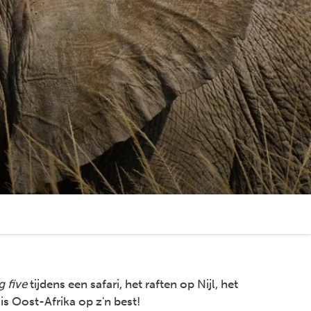
g five
tijdens een safari, het raften op Nijl, het
is Oost-Afrika op z'n best!