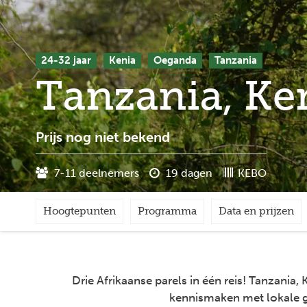
24-32 jaar
Kenia
Oeganda
Tanzania
Tanzania, Ke
Prijs nog niet bekend
7-11 deelnemers
19 dagen
KEBO
Hoogtepunten
Programma
Data en prijzen
Drie Afrikaanse parels in één reis! Tanzani
kennismaken met lokale gem