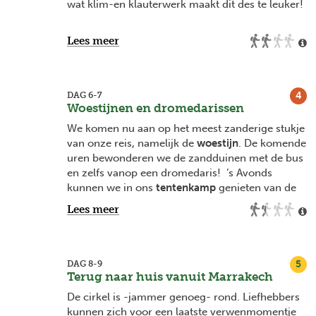
wat klim-en klauterwerk maakt dit des te leuker!
De mooie oranje-roze rotsen en oude
kasbahs
of
Lees meer
typische Marokkaanse forten laten niemand
koud.
4
DAG 6-7
Woestijnen en dromedarissen
We komen nu aan op het meest zanderige stukje
van onze reis, namelijk de
woestijn
. De komende
uren bewonderen we de zandduinen met de bus
en zelfs vanop een dromedaris! ’s Avonds
kunnen we in ons
tentenkamp
genieten van de
sterren en gezellig nababbelen bij een
Lees meer
kampvuur
.
Eveneens krijgen we inzicht in de ambacht van
het pottenbakken tijdens een demonstratie in
5
DAG 8-9
één van de werkplaatsen, een specialiteit hier.
Terug naar huis vanuit Marrakech
De cirkel is -jammer genoeg- rond. Liefhebbers
kunnen zich voor een laatste verwenmomentje