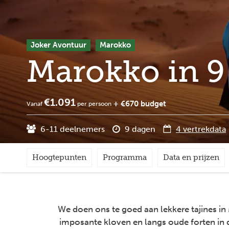
Joker Avontuur
Marokko
Marokko in 9
€1.091
+ €670 budget
Vanaf
per persoon
6-11 deelnemers
9 dagen
4 vertrekdata
Hoogtepunten
Programma
Data en prijzen
We doen ons te goed aan lekkere tajines i
imposante kloven en langs oude forten in 