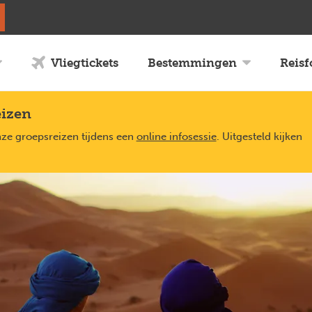
Vliegtickets
Bestemmingen
Reis
eizen
nze groepsreizen tijdens een
online infosessie
. Uitgesteld kijken