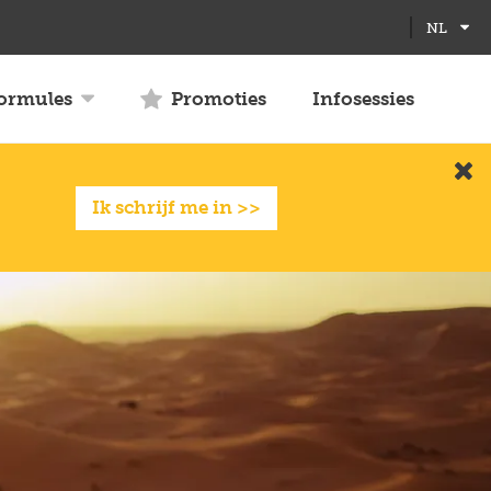
Full
Close
NL
screen
formules
Promoties
Infosessies
Slui
Ik schrijf me in >>