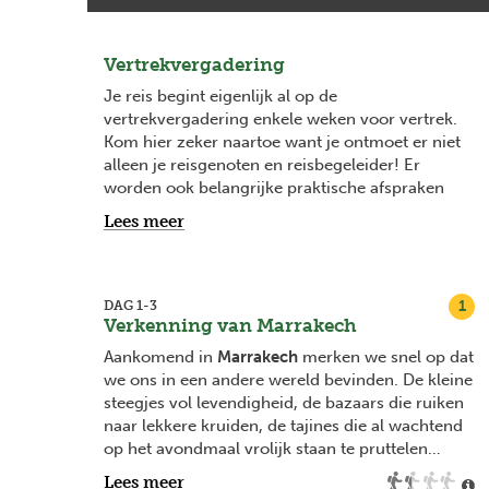
Vertrekvergadering
Je reis begint eigenlijk al op de
vertrekvergadering enkele weken voor vertrek.
Kom hier zeker naartoe want je ontmoet er niet
alleen je reisgenoten en reisbegeleider! Er
worden ook belangrijke praktische afspraken
gemaakt en het is het ideale moment om
Lees meer
antwoord te krijgen op je vragen. Vanaf 2
maanden voor vertrek vind je bij elke
vertrekdatum de datum van je
vertrekvergadering en na boeking word je
1
DAG 1-3
Verkenning van Marrakech
hiervan ook op de hoogte gehouden via mail.
Aankomend in
Marrakech
merken we snel op dat
we ons in een andere wereld bevinden. De kleine
steegjes vol levendigheid, de bazaars die ruiken
naar lekkere kruiden, de tajines die al wachtend
op het avondmaal vrolijk staan te pruttelen…
Welkom in Marokko!
Lees meer