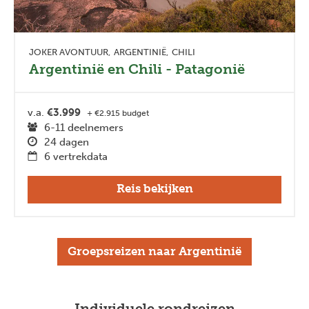
JOKER AVONTUUR
ARGENTINIË
CHILI
Argentinië en Chili - Patagonië
v.a.
€3.999
+ €2.915 budget
6-11 deelnemers
24 dagen
6 vertrekdata
Reis bekijken
Groepsreizen naar Argentinië
Individuele rondreizen