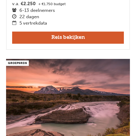
v.a.
€2.250
+ €1.750 budget
6-13 deelnemers
22 dagen
5 vertrekdata
Reis bekijken
GROEPSREIS