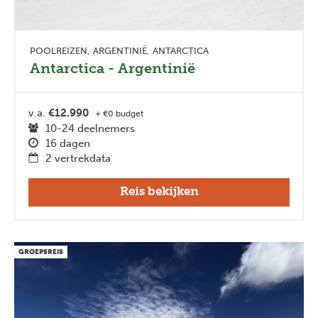
POOLREIZEN
ARGENTINIË
ANTARCTICA
Antarctica - Argentinië
v.a.
€12.990
+ €0 budget
10-24 deelnemers
16 dagen
2 vertrekdata
Reis bekijken
GROEPSREIS