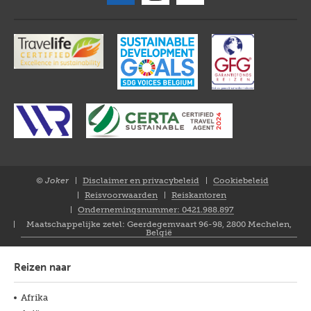
© Joker
Disclaimer en privacybeleid
Cookiebeleid
Closure
Reisvoorwaarden
Reiskantoren
NL
Ondernemingsnummer: 0421.988.897
Maatschappelijke zetel: Geerdegemvaart 96-98, 2800 Mechelen,
België
Reizen naar
Afrika