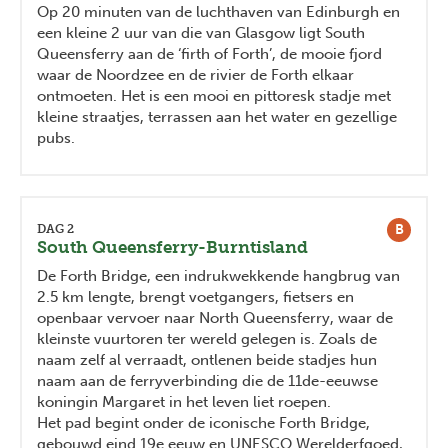
Op 20 minuten van de luchthaven van Edinburgh en
een kleine 2 uur van die van Glasgow ligt South
Queensferry aan de ‘firth of Forth’, de mooie fjord
waar de Noordzee en de rivier de Forth elkaar
ontmoeten. Het is een mooi en pittoresk stadje met
kleine straatjes, terrassen aan het water en gezellige
pubs.
B
DAG 2
South Queensferry-Burntisland
De Forth Bridge, een indrukwekkende hangbrug van
2.5 km lengte, brengt voetgangers, fietsers en
openbaar vervoer naar North Queensferry, waar de
kleinste vuurtoren ter wereld gelegen is. Zoals de
naam zelf al verraadt, ontlenen beide stadjes hun
naam aan de ferryverbinding die de 11de-eeuwse
koningin Margaret in het leven liet roepen.
Het pad begint onder de iconische Forth Bridge,
gebouwd eind 19e eeuw en UNESCO Werelderfgoed,