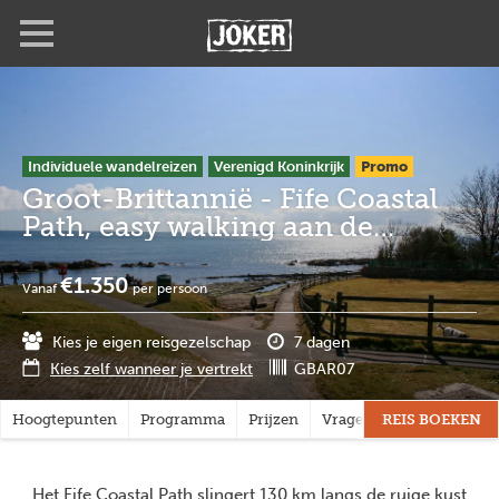
Overslaan
Full
Close
en
screen
naar
de
inhoud
gaan
Individuele wandelreizen
Verenigd Koninkrijk
Promo
Groot-Brittannië - Fife Coastal
Path, easy walking aan de
Schotse Noordzeekust
€1.350
Vanaf
per persoon
Kies je eigen reisgezelschap
7 dagen
Kies zelf wanneer je vertrekt
GBAR07
Hoogtepunten
Programma
Prijzen
Vragen?
REIS BOEKEN
Het Fife Coastal Path slingert 130 km langs de ruige kust