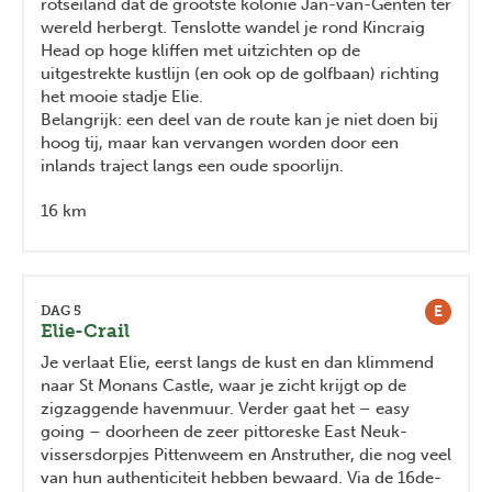
rotseiland dat de grootste kolonie Jan-van-Genten ter
wereld herbergt. Tenslotte wandel je rond Kincraig
Head op hoge kliffen met uitzichten op de
uitgestrekte kustlijn (en ook op de golfbaan) richting
het mooie stadje Elie.
Belangrijk: een deel van de route kan je niet doen bij
hoog tij, maar kan vervangen worden door een
inlands traject langs een oude spoorlijn.
16 km
E
DAG 5
Elie-Crail
Je verlaat Elie, eerst langs de kust en dan klimmend
naar St Monans Castle, waar je zicht krijgt op de
zigzaggende havenmuur. Verder gaat het – easy
going – doorheen de zeer pittoreske East Neuk-
vissersdorpjes Pittenweem en Anstruther, die nog veel
van hun authenticiteit hebben bewaard. Via de 16de-