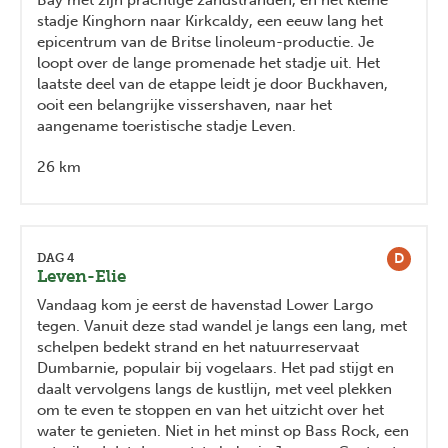
Bay met zijn prachtige zandstranden, en het kleine
stadje Kinghorn naar Kirkcaldy, een eeuw lang het
epicentrum van de Britse linoleum-productie. Je
loopt over de lange promenade het stadje uit. Het
laatste deel van de etappe leidt je door Buckhaven,
ooit een belangrijke vissershaven, naar het
aangename toeristische stadje Leven.
26 km
D
DAG 4
Leven-Elie
Vandaag kom je eerst de havenstad Lower Largo
tegen. Vanuit deze stad wandel je langs een lang, met
schelpen bedekt strand en het natuurreservaat
Dumbarnie, populair bij vogelaars. Het pad stijgt en
daalt vervolgens langs de kustlijn, met veel plekken
om te even te stoppen en van het uitzicht over het
water te genieten. Niet in het minst op Bass Rock, een