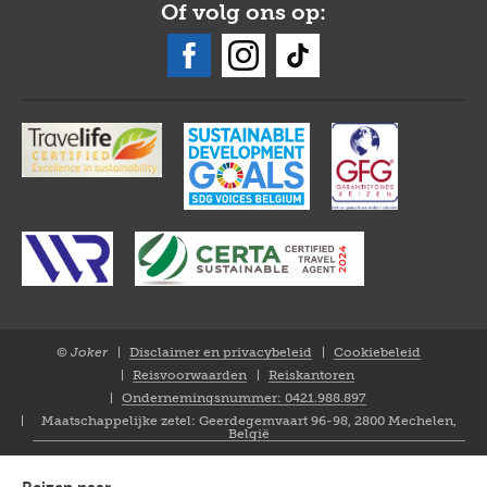
Of volg ons op:
© Joker
Disclaimer en privacybeleid
Cookiebeleid
Closure
Reisvoorwaarden
Reiskantoren
NL
Ondernemingsnummer: 0421.988.897
Maatschappelijke zetel: Geerdegemvaart 96-98, 2800 Mechelen,
België