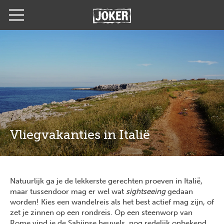
Overslaan
Full
Close
en
screen
naar
de
inhoud
gaan
Vliegvakanties in Italië
Natuurlijk ga je de lekkerste gerechten proeven in Italië,
maar tussendoor mag er wel wat
sightseeing
gedaan
worden! Kies een wandelreis als het best actief mag zijn, of
zet je zinnen op een rondreis. Op een steenworp van
Rome vind je de Sabijnse heuvels, nog redelijk onbekend,