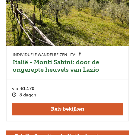
INDIVIDUELE WANDELREIZEN
ITALIË
Italië - Monti Sabini: door de
ongerepte heuvels van Lazio
Previous
Next
v.a.
€1.170
8 dagen
Reis bekijken