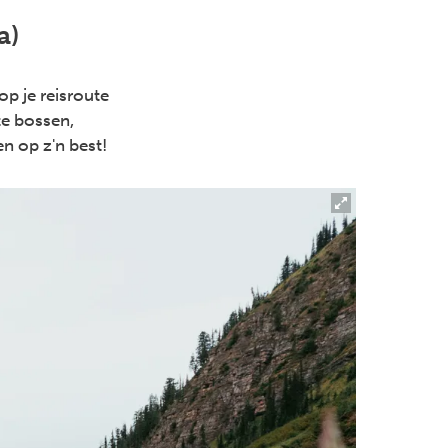
a)
p je reisroute
e bossen,
n op z'n best!