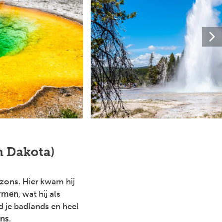
h Dakota)
zons. Hier kwam hij
ermen
, wat hij als
d je badlands en heel
ons
.