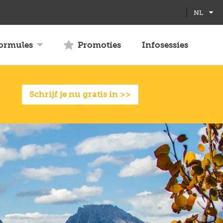
Full
Close
NL
screen
formules
Promoties
Infosessies
Schrijf je nu gratis in >>