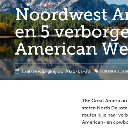
Noordwest Am
en 5 verborge
American We
Laatste wijziging op 2020-01-22
VERENIGDE STA
The
Great American
staten North Dakota
routes rij je naar v
American- en cowbo