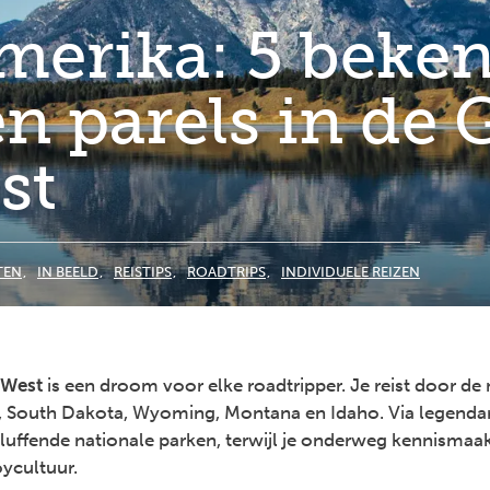
erika: 5 beke
n parels in de 
st
TEN
IN BEELD
REISTIPS
ROADTRIPS
INDIVIDUELE REIZEN
 West
is een droom voor elke roadtripper. Je reist door d
, South Dakota, Wyoming, Montana en Idaho. Via legenda
erbluffende nationale parken, terwijl je onderweg kennismaa
ycultuur.