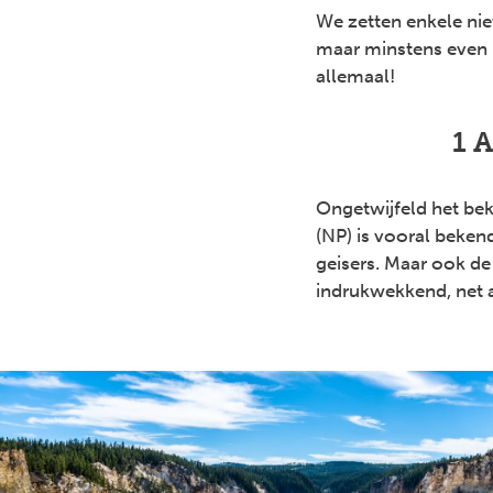
We zetten enkele nie
maar minstens even
allemaal!
1 
Ongetwijfeld het be
(NP) is vooral beken
geisers. Maar ook d
indrukwekkend, net a