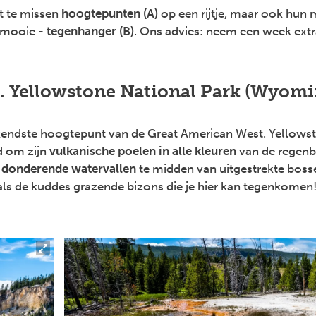
t te missen
hoogtepunten (A)
op een rijtje, maar ook hun 
 mooie -
tegenhanger (B)
. Ons advies: neem een week extra
A. Yellowstone National Park (Wyomi
kendste hoogtepunt van de Great American West. Yellowst
d om zijn
vulkanische poelen in alle kleuren
van de regenb
e
donderende watervallen
te midden van uitgestrekte bosse
ls de kuddes grazende bizons die je hier kan tegenkomen