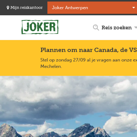
Overslaan
Mijn reiskantoor
en
naar
de
Reis zoeken
inhoud
gaan
Plannen om naar Canada, de VS
Stel op zondag 27/09 al je vragen aan onze e
Mechelen.