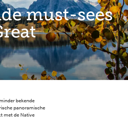
nde must-sees
Great
e minder bekende
rische panoramische
kt met de Native