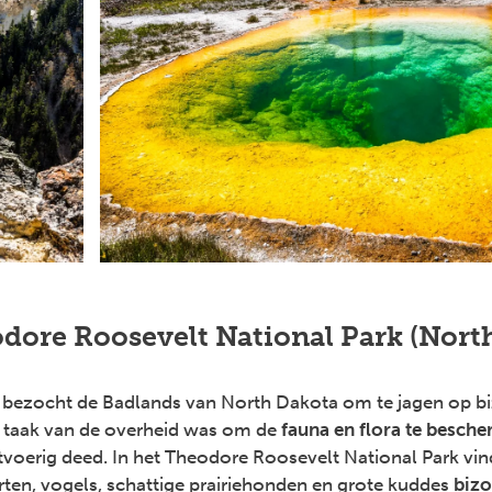
odore Roosevelt National Park (Nort
bezocht de Badlands van North Dakota om te jagen op bi
de taak van de overheid was om de
fauna en flora te besch
tvoerig deed. In het Theodore Roosevelt National Park vin
erten, vogels, schattige prairiehonden en grote kuddes
biz