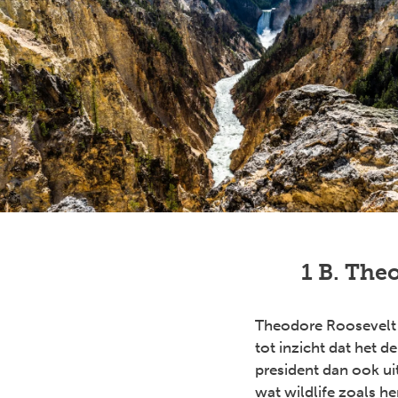
1 B. The
Theodore Roosevelt 
tot inzicht dat het 
president dan ook ui
wat wildlife zoals h