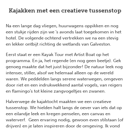
Kajakken met een creatieve tussenstop
Na een lange dag vliegen, huurwagens oppikken en nog
een stukje rijden zijn we ’s avonds laat toegekomen in het
hotel. De volgende ochtend vertrekken we na een stevig
en lekker ontbijt richting de wetlands van Galveston.
Eerst staat er een
Kayak Tour met Artist Boat
op het
programma. En ja, het regende (en nog geen beetje). Gek
genoeg maakte dat het juist bijzonder! De natuur leek nog
intenser, stiller, alsof we helemaal alleen op de wereld
waren. We peddelden langs serene waterwegen, omgeven
door riet en een indrukwekkend aantal vogels, van reigers
en flamingo’s tot kleine zangvogeltjes en zwanen.
Halverwege de kajaktocht maakten we een creatieve
tussenstop. We hielden halt langs de oever van iets dat op
een eilandje leek en kregen penselen, een canvas en
waterverf. Geen ervaring nodig, gewoon even stilstaan (of
drijven) en je laten inspireren door de omgeving. Ik vond