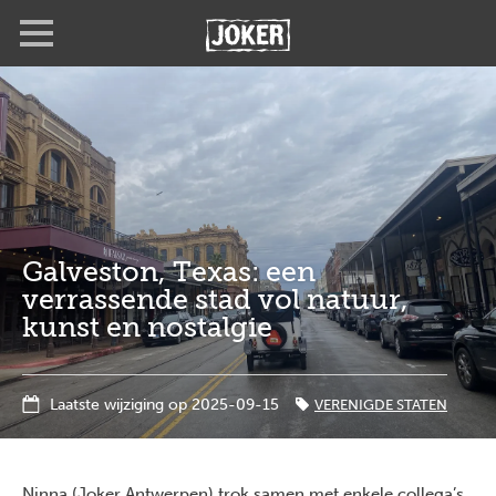
Overslaan
Full
Close
en
screen
naar
de
inhoud
gaan
Galveston, Texas: een
verrassende stad vol natuur,
kunst en nostalgie
Laatste wijziging op 2025-09-15
VERENIGDE STATEN
Ninna (Joker Antwerpen) trok samen met enkele collega’s