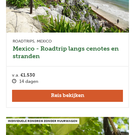
ROADTRIPS
MEXICO
Mexico - Roadtrip langs cenotes en
stranden
v.a.
€1.530
14 dagen
Reis bekijken
INDIVIDUELE RONDREIS ZONDER HUURWAGEN