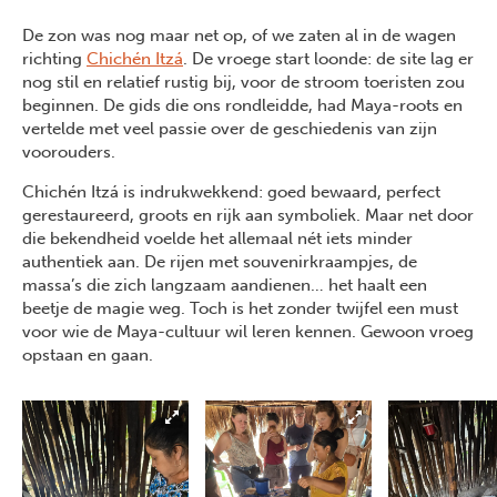
De zon was nog maar net op, of we zaten al in de wagen
richting
Chichén Itzá
. De vroege start loonde: de site lag er
nog stil en relatief rustig bij, voor de stroom toeristen zou
beginnen. De gids die ons rondleidde, had Maya-roots en
vertelde met veel passie over de geschiedenis van zijn
voorouders.
Chichén Itzá is indrukwekkend: goed bewaard, perfect
gerestaureerd, groots en rijk aan symboliek. Maar net door
die bekendheid voelde het allemaal nét iets minder
authentiek aan. De rijen met souvenirkraampjes, de
massa’s die zich langzaam aandienen… het haalt een
beetje de magie weg. Toch is het zonder twijfel een must
voor wie de Maya-cultuur wil leren kennen. Gewoon vroeg
opstaan en gaan.