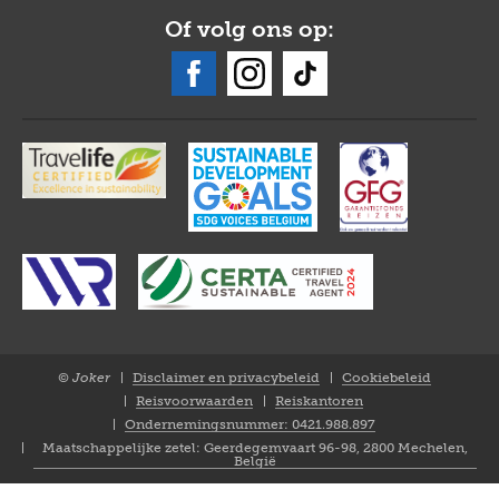
Of volg ons op:
© Joker
Disclaimer en privacybeleid
Cookiebeleid
Closure
Reisvoorwaarden
Reiskantoren
NL
Ondernemingsnummer: 0421.988.897
Maatschappelijke zetel: Geerdegemvaart 96-98, 2800 Mechelen,
België