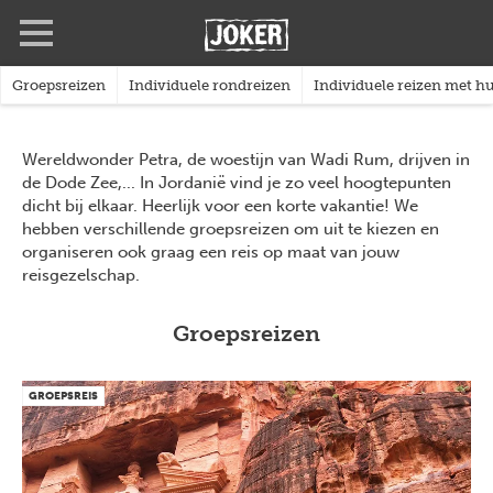
Overslaan
Full
Close
en
screen
naar
de
Groepsreizen
Individuele rondreizen
Individuele reizen met 
inhoud
gaan
Wereldwonder Petra, de woestijn van Wadi Rum, drijven in
de Dode Zee,... In Jordanië vind je zo veel hoogtepunten
dicht bij elkaar. Heerlijk voor een korte vakantie! We
hebben verschillende groepsreizen om uit te kiezen en
organiseren ook graag een reis op maat van jouw
reisgezelschap.
Groepsreizen
GROEPSREIS