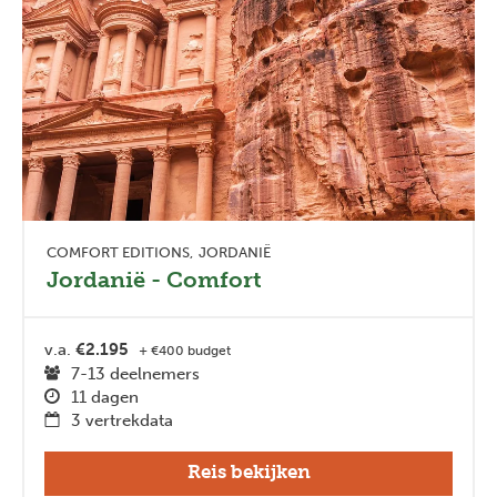
COMFORT EDITIONS
JORDANIË
Jordanië - Comfort
v.a.
€2.195
+ €400 budget
7-13 deelnemers
11 dagen
3 vertrekdata
Reis bekijken