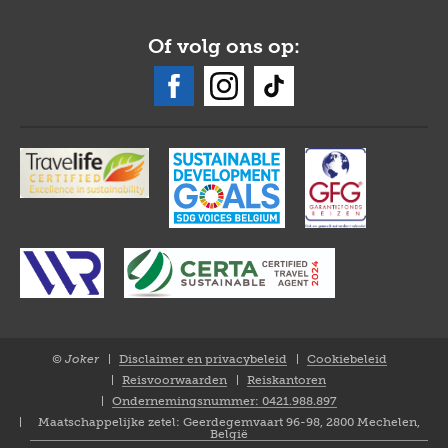
Of volg ons op:
© Joker
Disclaimer en privacybeleid
Cookiebeleid
Closure
Reisvoorwaarden
Reiskantoren
NL
Ondernemingsnummer: 0421.988.897
Maatschappelijke zetel: Geerdegemvaart 96-98, 2800 Mechelen,
België