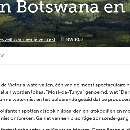
 Botswana en V
es zelf wanneer je vertrekt
BWIR02
n?
 de Victoria watervallen, één van de meest spectaculaire 
llen worden lokaal "Mosi-oa-Tunya" genoemd, wat "De ro
orme watermist en het bulderende geluid dat ze producer
 olifanten spotten alsook nijlpaarden en krokodillen en mo
 niet ontbreken. Geniet van een prachtige zonsondergang
 fantastische safari's in Khwai en Moremi Game Reserve, 