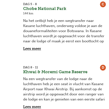
op de watervallen. In de periode van een hoog
C
DAG 5 - 8
waterdebiet (maart - juni) voorzie je best een
Chobe National Park
poncho or regenjas.
144 km
Na het ontbijt heb je een wegtransfer naar
Maak een helikoptervlucht boven de watervallen
Kasane luchthaven, onderweg voldoe je aan de
en de machtige Zambezi rivier. Of neem deel aan
douaneformaliteiten voor Botswana. In Kasane
één van de vele adrenaline activiteiten waarvoor
luchthaven wordt je opgewacht voor de transfer
Victoria Falls ook bekend staat o.a. bungee
naar de lodge of maak je eerst een boottocht op
springen, zipline, canopy tour, raften, Devils Pool
de Chobe rivier waar je tal van olifanten kan
Lees meer
eiland, ...
spotten, alsook nijlpaarden en krokodillen.
Of liever wat rustiger ga op een begeleide safari
Vanuit de lodge neem je deel aan begeleide
in het Zambezi National Park of geniet van een
safari's in een open 4x4 voertuig in Chobe
D
DAG 8 - 11
high tea in het iconische Victoria Falls Hotel.
National Park. Geniet ook van een sundowner
Khwai & Moremi Game Reserve
met prachtige vergezichten.
Na een wegtransfer van de lodge naar de
luchthaven heb je een seat in vlucht van Kasane
Airport naar Khwai Airstrip. Bij aankomst op de
airstrip word je opgewacht door een ranger van
de lodge en kan je genieten van een eerste safari
op weg naar de lodge.
Lees meer