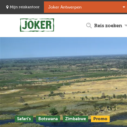
Overslaan
Mijn reiskantoor
en
naar
de
Reis zoeken
inhoud
gaan
Safari's
Botswana
Zimbabwe
Promo