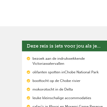
Deze reis is iets voor jou als je...
bezoek aan de indrukwekkende
Victoriawatervallen
olifanten spotten inChobe National Park
boottocht op de Chobe rivier
mokorotocht in de Delta
leuke kleinschalige accommodaties
safari's in Khwai en Moremi Game Reserve