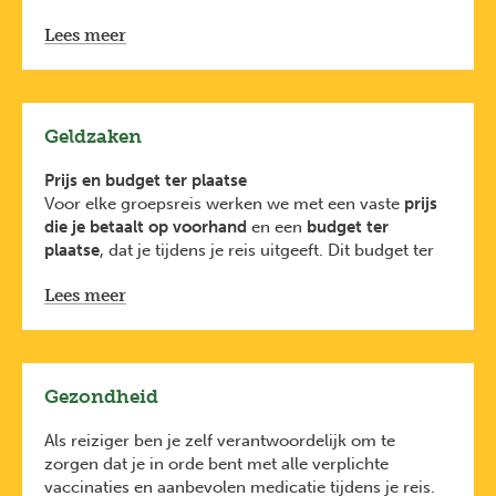
In onze filosofie primeren eenvoud en
Lees meer
authenticiteit.
We slapen in 2- of meerpersoonskamers. Een
regelmatig wisselende en indien nodig gemengde
kamerverdeling maakt deel uit van onze
avontuurlijke manier van reizen.
Geldzaken
Prijs en budget ter plaatse
Voor elke groepsreis werken we met een vaste
prijs
die je betaalt op voorhand
en een
budget ter
plaatse
, dat je tijdens je reis uitgeeft. Dit budget ter
plaatse wordt beheerd door de reisbegeleider en is
Lees meer
een raming van de kosten voor
verblijf, vervoer,
eten, activiteiten en fooien
en gaat
rechtstreeks naar
de lokale bevolking
.
Persoonlijke uitgaves
zoals souvenirs, extra drankjes
of optionele activiteiten zijn niet meegerekend in de
Gezondheid
prijs of het budget.
Tijdens de vertrekvergadering kom je te weten
Als reiziger ben je zelf verantwoordelijk om te
hoeveel van dit budget je cash moet meenemen,
zorgen dat je in orde bent met alle verplichte
hoeveel je ter plaatse nog kunt afhalen en met welke
vaccinaties en aanbevolen medicatie tijdens je reis.