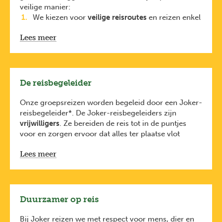
veilige manier:
We kiezen voor
veilige reisroutes
en reizen enkel
naar regio’s met
een positief reisadvies
. Dit
Lees meer
houden we nauw in de gaten dankzij onze lokale
partners
en
https://diplomatie.belgium.be/nl/reisadviezen
.
Elke reiziger is verplicht
De reisbegeleider
een
reisbijstandsverzekering
te nemen.
De
reisbijstandsverzekering van KBC
is
Onze groepsreizen worden begeleid door een Joker-
inbegrepen bij de prijs van je reis (via KBC). Je
reisbegeleider*. De Joker-reisbegeleiders zijn
bent dus ook verzekerd voor avontuurlijke
vrijwilligers
. Ze bereiden de reis tot in de puntjes
activiteiten zoals raften, duiken en
voor en zorgen ervoor dat alles ter plaatse vlot
bungeejumpen.
verloopt.
Lees meer
Ze hebben oog voor leuke plekjes maar zijn
geen
traditionele gidsen
. Daarom schakelen ze regelmatig
lokale gidsen in die je nog veel meer kunnen
vertellen over de plaatsen die je bezoekt.
De Joker-reisbegeleiders volgen een
tweejarige
Duurzamer op reis
opleiding
bij
Karavaan vzw
, gecertificeerd door
Toerisme Vlaanderen
. Je ontmoet je reisbegeleider
Bij Joker reizen we met respect voor mens, dier en