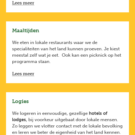
Dagrugzak
Lees meer
Degelijke wandelschoenen
Wandelkledij
Goede regenjas
Maaltijden
Duurzame Tips:
Misschien kan je wel enkele spullen lenen van
We eten in lokale restaurants waar we de
iemand. Of neem een kijkje bij een verhuurdienst
specialiteiten van het land kunnen proeven. Je kiest
zoals die van A.S. Adventure.
meestal zelf wat je eet. Ook kan een picknick op het
programma staan.
Neem een hervulbare drinkbus en
een duurzame
toilettas
mee.
Lees meer
Neem herbruikbare zakken mee om bijvoorbeeld
vuile of natte kleren in te doen.
Logies
We logeren in eenvoudige, gezellige
hotels of
lodges
, bij voorkeur uitgebaat door lokale mensen.
Zo leggen we vlotter contact met de lokale bevolking
en leren we beter de eigenheid van het land kennen.