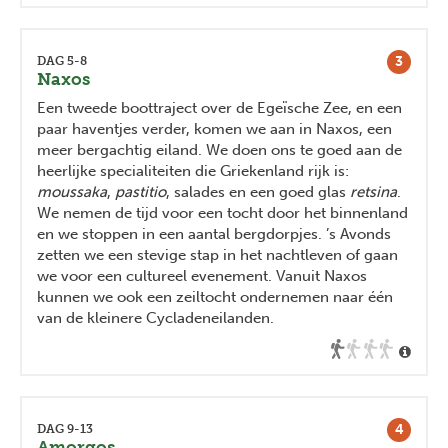
3
DAG 5-8
Naxos
Een tweede boottraject over de Egeïsche Zee, en een
paar haventjes verder, komen we aan in Naxos, een
meer bergachtig eiland. We doen ons te goed aan de
heerlijke specialiteiten die Griekenland rijk is:
moussaka
,
pastitio
, salades en een goed glas
retsina
.
We nemen de tijd voor een tocht door het binnenland
en we stoppen in een aantal bergdorpjes. ’s Avonds
zetten we een stevige stap in het nachtleven of gaan
we voor een cultureel evenement. Vanuit Naxos
kunnen we ook een zeiltocht ondernemen naar één
van de kleinere Cycladeneilanden.
4
DAG 9-13
Amorgos