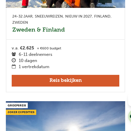
24-32 JAAR
SNEEUWREIZEN
NIEUW IN 2027
FINLAND
ZWEDEN
Zweden & Finland
v.a.
€2.625
+ €600 budget
6-11 deelnemers
10 dagen
1 vertrekdatum
Reis bekijken
GROEPSREIS
JOKER EXPEDITIES