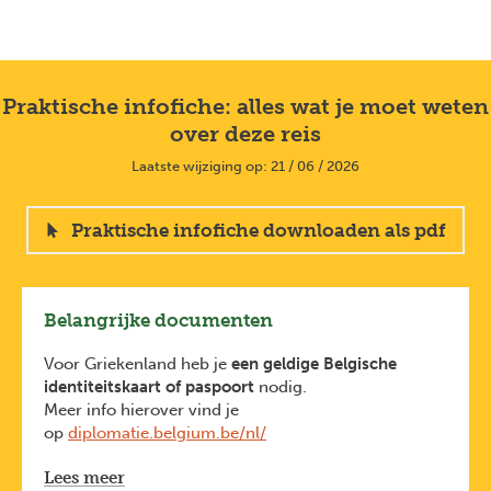
Praktische infofiche: alles wat je moet weten
over deze reis
Laatste wijziging op: 21 / 06 / 2026
Praktische infofiche downloaden als pdf
Belangrijke documenten
Voor Griekenland heb je
een geldige Belgische
identiteitskaart of paspoort
nodig.
Meer info hierover vind je
op
diplomatie.belgium.be/nl/
Deze formaliteiten zijn van toepassing voor
Lees meer
Belgische reizigers. Heb je een andere nationaliteit,