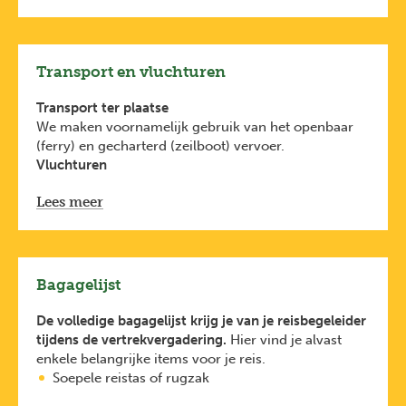
check dan de voorwaarden bij de ambassade van het
land waar je naartoe reist.
Wees je ervan bewust dat je identiteitsdocument
(identiteitskaart of paspoort) onbeschadigd moet
Transport en vluchturen
zijn. Bij beschadiging kan je geweigerd worden aan
de check-in op de luchthaven.
Transport ter plaatse
We maken voornamelijk gebruik van het openbaar
(ferry) en gecharterd (zeilboot) vervoer.
Vluchturen
Je vluchturen vind je hieronder van zodra ze
Lees meer
beschikbaar zijn. Ze zijn indicatief. Het gebeurt
immers dat luchtvaartmaatschappijen hun
vluchturen in de loop van het jaar wijzigen.
Het definitieve vluchtenschema vind je in het
vertrekdocument dat je ten laatste 10 dagen voor
Bagagelijst
vertrek via e-mail ontvangt.
De volledige bagagelijst krijg je van je reisbegeleider
tijdens de vertrekvergadering.
Hier vind je alvast
enkele belangrijke items voor je reis.
Soepele reistas of rugzak
Previous
Next