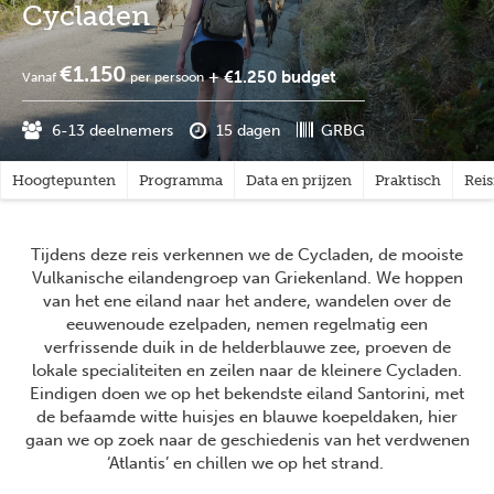
Cycladen
€1.150
+ €1.250 budget
Vanaf
per persoon
6-13 deelnemers
15 dagen
GRBG
Hoogtepunten
Programma
Data en prijzen
Praktisch
Rei
Tijdens deze reis verkennen we de Cycladen, de mooiste
Vulkanische eilandengroep van Griekenland. We hoppen
van het ene eiland naar het andere, wandelen over de
eeuwenoude ezelpaden, nemen regelmatig een
verfrissende duik in de helderblauwe zee, proeven de
lokale specialiteiten en zeilen naar de kleinere Cycladen.
Eindigen doen we op het bekendste eiland Santorini, met
de befaamde witte huisjes en blauwe koepeldaken, hier
gaan we op zoek naar de geschiedenis van het verdwenen
‘Atlantis’ en chillen we op het strand.