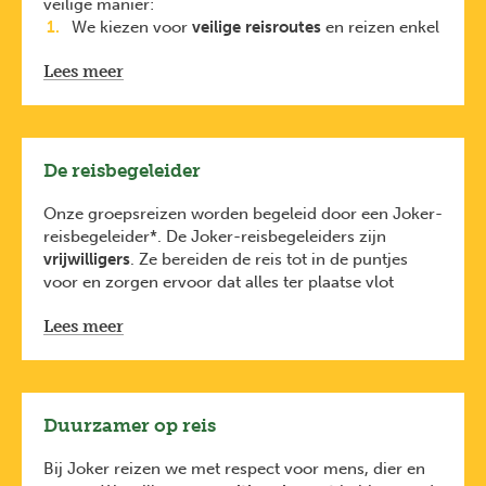
veilige manier:
We kiezen voor
veilige reisroutes
en reizen enkel
naar regio’s met
een positief reisadvies
. Dit
Lees meer
houden we nauw in de gaten dankzij onze lokale
partners
en
https://diplomatie.belgium.be/nl/reisadviezen
.
Elke reiziger is verplicht
De reisbegeleider
een
reisbijstandsverzekering
te nemen.
De
reisbijstandsverzekering van KBC
is
Onze groepsreizen worden begeleid door een Joker-
inbegrepen bij de prijs van je reis (via KBC). Je
reisbegeleider*. De Joker-reisbegeleiders zijn
bent dus ook verzekerd voor avontuurlijke
vrijwilligers
. Ze bereiden de reis tot in de puntjes
activiteiten zoals raften, duiken en
voor en zorgen ervoor dat alles ter plaatse vlot
bungeejumpen.
verloopt.
Lees meer
Ze hebben oog voor leuke plekjes maar zijn
geen
traditionele gidsen
. Daarom schakelen ze regelmatig
lokale gidsen in die je nog veel meer kunnen
vertellen over de plaatsen die je bezoekt.
De Joker-reisbegeleiders volgen een
tweejarige
Duurzamer op reis
opleiding
bij
Karavaan vzw
, gecertificeerd door
Toerisme Vlaanderen
. Je ontmoet je reisbegeleider
Bij Joker reizen we met respect voor mens, dier en