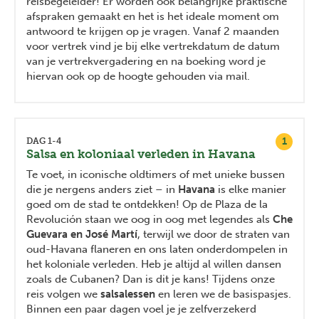
reisbegeleider! Er worden ook belangrijke praktische
afspraken gemaakt en het is het ideale moment om
antwoord te krijgen op je vragen. Vanaf 2 maanden
voor vertrek vind je bij elke vertrekdatum de datum
van je vertrekvergadering en na boeking word je
hiervan ook op de hoogte gehouden via mail.
1
DAG 1-4
Salsa en koloniaal verleden in Havana
Te voet, in iconische oldtimers of met unieke bussen
die je nergens anders ziet – in
Havana
is elke manier
goed om de stad te ontdekken! Op de Plaza de la
Revolución staan we oog in oog met legendes als
Che
Guevara en José Martí
, terwijl we door de straten van
oud-Havana flaneren en ons laten onderdompelen in
het koloniale verleden. Heb je altijd al willen dansen
zoals de Cubanen? Dan is dit je kans! Tijdens onze
reis volgen we
salsalessen
en leren we de basispasjes.
Binnen een paar dagen voel je je zelfverzekerd