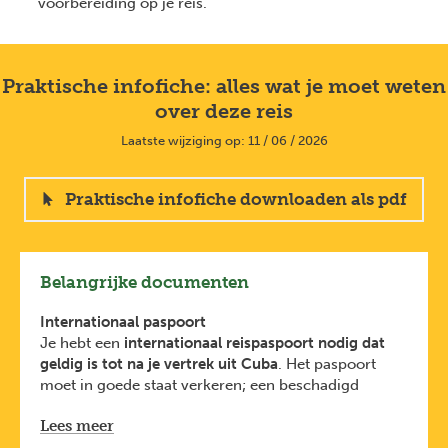
voorbereiding op je reis.
Praktische infofiche: alles wat je moet weten
over deze reis
Laatste wijziging op: 11 / 06 / 2026
Praktische infofiche downloaden als pdf
Belangrijke documenten
Internationaal paspoort
Je hebt een
internationaal reispaspoort nodig dat
geldig is tot na je vertrek uit Cuba
. Het paspoort
moet in goede staat verkeren; een beschadigd
paspoort kan leiden tot weigering bij de check-in op
Lees meer
de luchthaven.
E-visum aanvragen