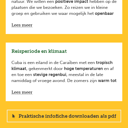
tijdens de vertrekvergadering enkele weken voor de
natuur. We willen een
positieve impact
hebben op de
reis.
plaatsen die we bezoeken. Zo reizen we in kleine
*Bij sommige programma’s (zoals o.a. de
groep en gebruiken we waar mogelijk het
openbaar
sneeuwreizen) werken we met lokale Engelstalige
vervoer
. We ondersteunen de
lokale economie
door
gidsen. Dit staat dan duidelijk vermeld op de
Lees meer
te overnachten in
kleinschalige logementen
, te eten
reispagina.
in
lokale restaurants
en
langdurig
samenwerkingen
uit te bouwen met partners ter
plaatse. Dicht bij de lokale bevolking reizen verruimt
onze blik op de wereld.
Reisperiode en klimaat
Tegelijk stimuleren we onze reizigers om
mee te
investeren in bosbehoud en bosherstel via Bos+
.
Cuba is een eiland in de Caraïben met een
tropisch
Want bossen halen CO2 uit de lucht, een gas
klimaat
, gekenmerkt door
hoge temperaturen
en af
verantwoordelijk voor de opwarming van de aarde.
en toe een
stevige regenbui
, meestal in de late
We ontvingen als eerste Belgische touroperator
het
namiddag of vroege avond. De zomers zijn
warm tot
Travelife duurzaamheidscertificaat
, een
zeer heet
, terwijl de winters aangenaam warm en
internationale erkenning voor onze inspanningen
Lees meer
merkbaar droger zijn. De natste periode loopt van
om duurzaam te reizen en ondernemen.
mei tot oktober. Dankzij de verkoelende zeebries
Lees meer over reizen met impact
op
blijft de combinatie van hitte en vochtigheid in de
joker.be/reizen-met-impact
.
kuststeden meestal draaglijk.
Praktische infofiche downloaden als pdf