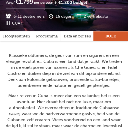
€1.799
+ €1.200 budget
Vanaf
per persoon
6-11 deelnemers
16 dagen
2 vertrekdata
CUAT
Hoogtepunten
Programma
Data en prijzen
Praktisch
BOEK
Rei
Klassieke oldtimers, de geur van rum en sigaren, en een
vleugje revolutie… Cuba is een land dat je raakt. We treden
in de voetsporen van iconen als Che Guevara en Fidel
Castro en duiken diep in de ziel van dit bijzondere eiland.
Denk aan koloniale gebouwen, bruisende salsa-barretjes,
adembenemende natuur en gezellige pleintjes.
Maar reizen in Cuba is meer dan een vakantie; het is een
avontuur. Hier draait het niet om luxe, maar om
authenticiteit. We overnachten in traditionele Cubaanse
casas
, waar we de hartverwarmende gastvrijheid van de
Cubanen zelf ervaren. Wees voorbereid op een land waar
de tijd lijkt stil te staan, maar waar de charme en levenslust