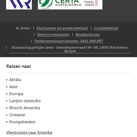
© Joker
Disclaimer en privacybeleid
Cookiebeleid
Closure
Reisvoorwaarden
Reiskantoren
NL
Ondernemingsnummer: 0421.988.897
Maatschappelijke zetel: Geerdegemvaart 96-98, 2800 Mechelen,
België
Reizen naar
Afrika
Azië
Europa
Latijns-Amerika
Noord-Amerika
Oceanië
Poolgebieden
Vliegtickets naar Amerika