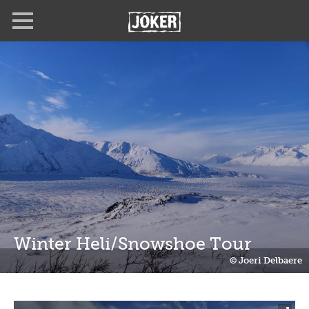
Overslaan
Full
Close
en
screen
naar
de
inhoud
gaan
Winter Heli/Snowshoe Tour
© Joeri Delbaere