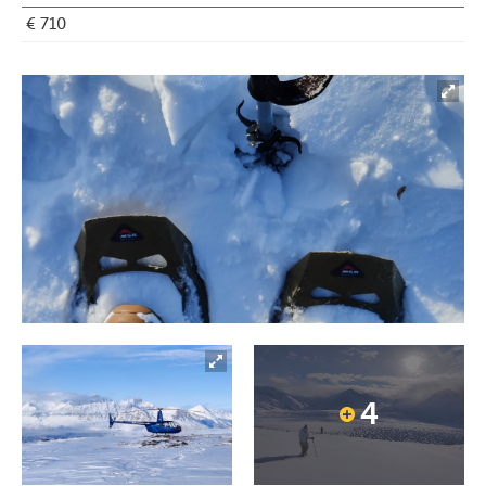
€ 710
4