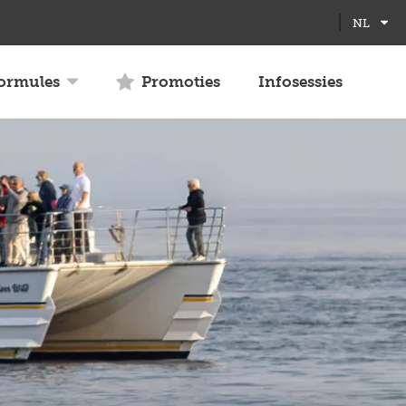
Full
Close
NL
screen
formules
Promoties
Infosessies