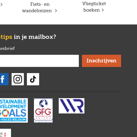
Vliegticket
Fiets- en
boeken
wandelreizen
stips
in je mailbox?
uwsbrief
verplicht
Bob
Powered by
Maya
Hallo!
Ik ben Bob, de Joker chatbot, jouw online