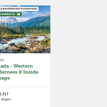
ELE ROADTRIP MET HUURWAGEN
CAMPER(VAN)
DA
ada - Western
derness & Inside
sage
2.317
 dagen