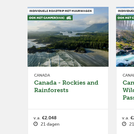
INDIVIDUELE ROADTRIP MET HUURWAGEN
INDIVIDU
OOK MET CAMPER(VAN)
OOK MET 
CANADA
CANA
Canada - Rockies and
Can
Rainforests
Wil
Pas
v.a.
€2.048
v.a.
€
21 dagen
21