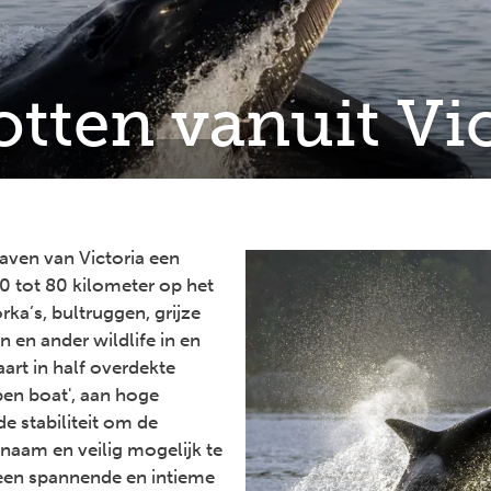
tten vanuit Vic
aven van Victoria een
0 tot 80 kilometer op het
ka’s, bultruggen, grijze
 en ander wildlife in en
aart in half overdekte
pen boat', aan hoge
e stabiliteit om de
naam en veilig mogelijk te
een spannende en intieme