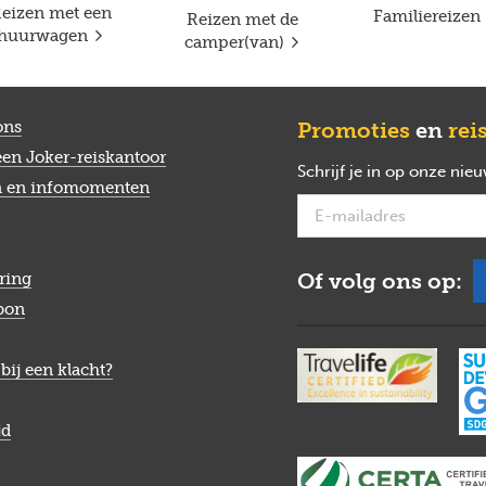
eizen met een
Familiereizen
Reizen met de
huurwagen
camper(van)
ons
Promoties
en
rei
een Joker-reiskantoor
Schrijf je in op onze nie
n en infomomenten
Of volg ons op:
ring
bon
bij een klacht?
jd