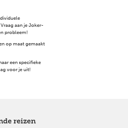
ndividuele
 Vraag aan je Joker-
een probleem!
 een op maat gemaakt
naar een specifieke
g voor je uit!
nde reizen