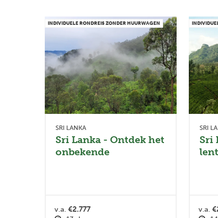
INDIVIDUELE RONDREIS ZONDER HUURWAGEN
INDIVIDU
SRI LANKA
SRI L
Sri Lanka - Ontdek het
Sri
onbekende
len
v.a.
€2.777
v.a.
€