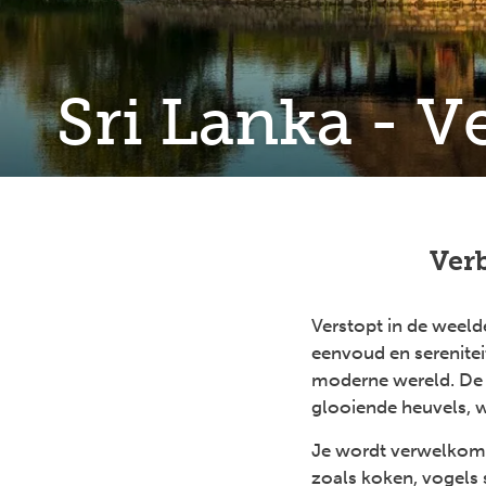
Sri Lanka - 
Verb
Verstopt in de weel
eenvoud en serenite
moderne wereld. De 
glooiende heuvels, w
Je wordt verwelkomd 
zoals koken, vogels 