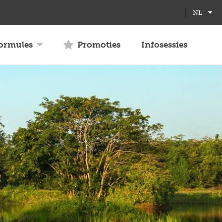
Full
Close
NL
screen
formules
Promoties
Infosessies