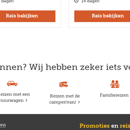
 dagen
14 dagen
Reis bekijken
Reis bekijken
nnen? Wij hebben zeker iets v
eizen met een
Familiereizen
Reizen met de
huurwagen
camper(van)
ons
Promoties
en
rei