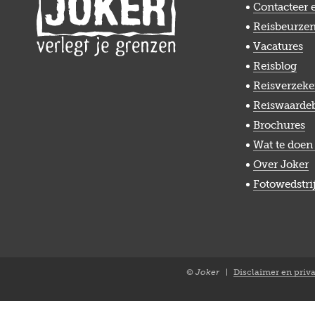
Contacteer 
Reisbeurze
Vacatures
Reisblog
Reisverzeke
Reiswaarde
Brochures
Wat te doen 
Over Joker
Fotowedstri
© Joker
Disclaimer en priv
Closure
NL