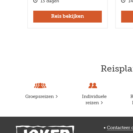
13 dagen
14
Reis bekijken
Reispla
Groepsreizen
Individuele
R
reizen
Contacteer 