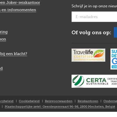
een Joker-reiskantoor
Schrijf je in op onze nie
n en infomomenten
Of volg ons op:
ring
bon
bij een klacht?
jd
acybeleid
Cookiebeleid
Reisvoorwaarden
Reiskantoren
Onderne
Maatschappelijke zetel: Geerdegemvaart 96-98, 2800 Mechelen, België