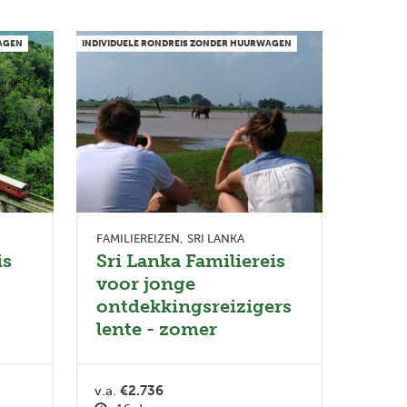
WAGEN
INDIVIDUELE RONDREIS ZONDER HUURWAGEN
FAMILIEREIZEN
SRI LANKA
is
Sri Lanka Familiereis
voor jonge
ontdekkingsreizigers
lente - zomer
v.a.
€2.736