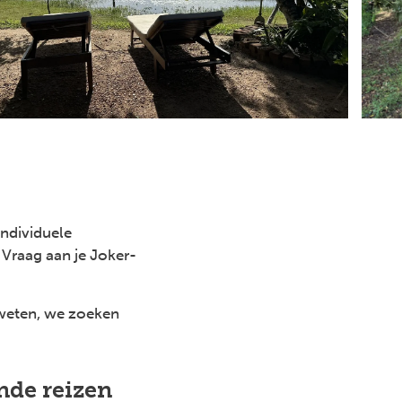
individuele
 Vraag aan je Joker-
 weten, we zoeken
Next
nde reizen