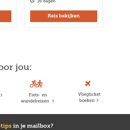
16 dagen
Reis bekijken
oor jou:
Vliegticket
Fiets- en
boeken
wandelreizen
stips
in je mailbox?