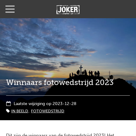
Overslaan
Full
Close
en
screen
naar
de
inhoud
gaan
Winnaars fotowedstrijd 2023
Laatste wijziging op 2023-12-28
IN BEELD
FOTOWEDSTRIJD
Dit zijn de winnaars van de fotowedstrijd 2023! Het