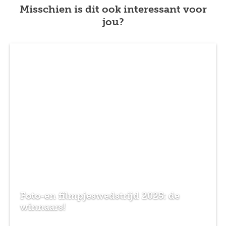
Misschien is dit ook interessant voor
jou?
Previous
Next
Foto-en filmpjeswedstrijd 2025: de
winnaars!