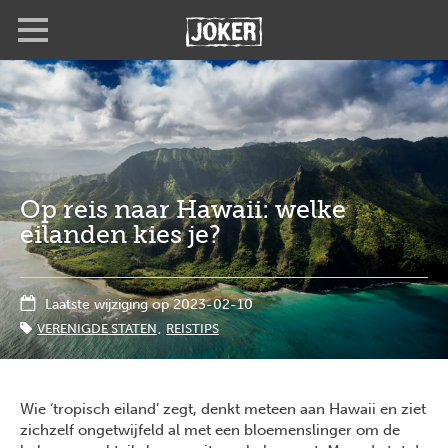
Overslaan
Full
Close
en
screen
naar
de
inhoud
gaan
Op reis naar Hawaii: welke
eilanden kies je?
Laatste wijziging op 2023-02-10
VERENIGDE STATEN
REISTIPS
Wie ‘tropisch eiland’ zegt, denkt meteen aan Hawaii en ziet
zichzelf ongetwijfeld al met een bloemenslinger om de