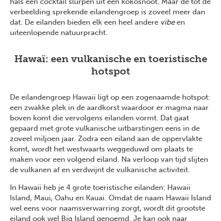
hals een cocktail slurpen uit een kokosnoot. Maar de tot de
verbeelding sprekende eilandengroep is zoveel meer dan
dat. De eilanden bieden elk een heel andere
vibe
en
uiteenlopende natuurpracht.
Hawaï: een vulkanische en toeristische
hotspot
De eilandengroep Hawaii ligt op een zogenaamde hotspot:
een zwakke plek in de aardkorst waardoor er magma naar
boven komt die vervolgens eilanden vormt. Dat gaat
gepaard met grote vulkanische uitbarstingen eens in de
zoveel miljoen jaar. Zodra een eiland aan de oppervlakte
komt, wordt het westwaarts weggeduwd om plaats te
maken voor een volgend eiland. Na verloop van tijd slijten
de vulkanen af en verdwijnt de vulkanische activiteit.
In Hawaii heb je 4 grote toeristische eilanden: Hawaii
Island, Maui, Oahu en Kauai. Omdat de naam Hawaii Island
wel eens voor naamsverwarring zorgt, wordt dit grootste
eiland ook wel Big Island genoemd. Je kan ook naar