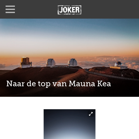
Overslaan
Full
Close
en
screen
naar
de
inhoud
gaan
Naar de top van Mauna Kea