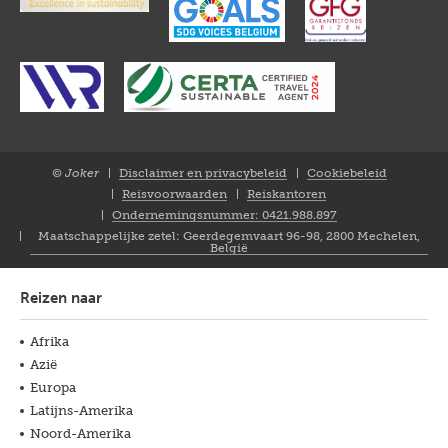
© Joker
Disclaimer en privacybeleid
Cookiebeleid
Closure
Reisvoorwaarden
Reiskantoren
NL
Ondernemingsnummer: 0421.988.897
Maatschappelijke zetel: Geerdegemvaart 96-98, 2800 Mechelen,
België
Reizen naar
Afrika
Azië
Europa
Latijns-Amerika
Noord-Amerika