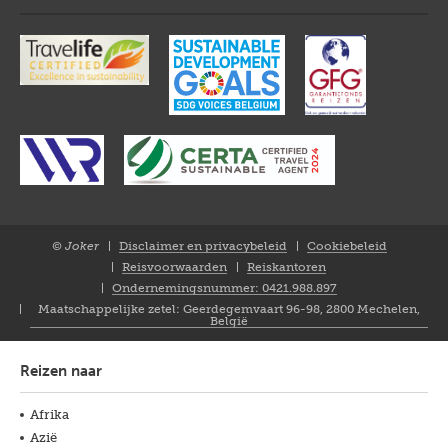
© Joker
Disclaimer en privacybeleid
Cookiebeleid
Closure
Reisvoorwaarden
Reiskantoren
NL
Ondernemingsnummer: 0421.988.897
Maatschappelijke zetel: Geerdegemvaart 96-98, 2800 Mechelen,
België
Reizen naar
Afrika
Azië