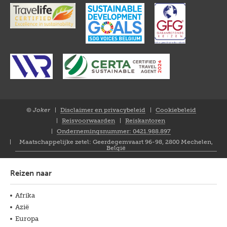
© Joker
Disclaimer en privacybeleid
Cookiebeleid
Closure
Reisvoorwaarden
Reiskantoren
NL
Ondernemingsnummer: 0421.988.897
Maatschappelijke zetel: Geerdegemvaart 96-98, 2800 Mechelen,
België
Reizen naar
Afrika
Azië
Europa