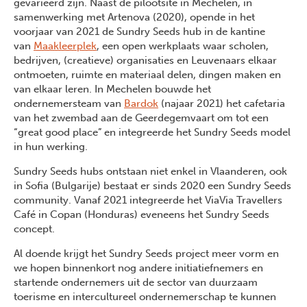
gevarieerd zijn. Naast de pilootsite in Mechelen, in
samenwerking met Artenova (2020), opende in het
voorjaar van 2021 de Sundry Seeds hub in de kantine
van
Maakleerplek
, een open werkplaats waar scholen,
bedrijven, (creatieve) organisaties en Leuvenaars elkaar
ontmoeten, ruimte en materiaal delen, dingen maken en
van elkaar leren. In Mechelen bouwde het
ondernemersteam van
Bardok
(najaar 2021) het cafetaria
van het zwembad aan de Geerdegemvaart om tot een
“great good place” en integreerde het Sundry Seeds model
in hun werking.
Sundry Seeds hubs ontstaan niet enkel in Vlaanderen, ook
in Sofia (Bulgarije) bestaat er sinds 2020 een Sundry Seeds
community. Vanaf 2021 integreerde het ViaVia Travellers
Previous
Next
Café in Copan (Honduras) eveneens het Sundry Seeds
concept.
Al doende krijgt het Sundry Seeds project meer vorm en
we hopen binnenkort nog andere initiatiefnemers en
startende ondernemers uit de sector van duurzaam
toerisme en intercultureel ondernemerschap te kunnen