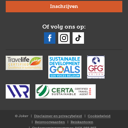
Of volg ons op:
© Joker
Disclaimer en privacybeleid
Cookiebeleid
Closure
Reisvoorwaarden
Reiskantoren
NL
Ondernemingsnummer: 0421.988.897