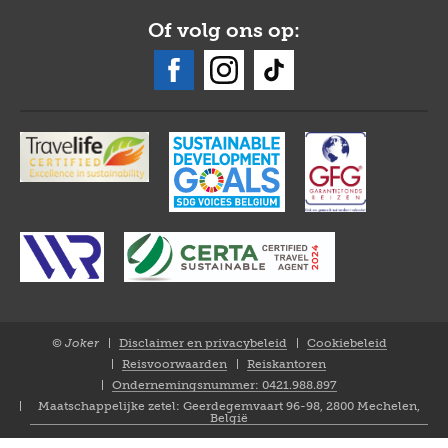
Of volg ons op:
© Joker
Disclaimer en privacybeleid
Cookiebeleid
Closure
Reisvoorwaarden
Reiskantoren
NL
Ondernemingsnummer: 0421.988.897
Maatschappelijke zetel: Geerdegemvaart 96-98, 2800 Mechelen,
België