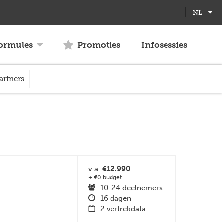
Full
Close
NL
screen
formules
Promoties
Infosessies
artners
v.a.
€12.990
+ €0 budget
10-24 deelnemers
16 dagen
2 vertrekdata