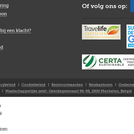
Of volg ons op:
ring
bon
bij een klacht?
jd
acybeleid
Cookiebeleid
Reisvoorwaarden
Reiskantoren
Onderne
Maatschappelijke zetel: Geerdegemvaart 96-98, 2800 Mechelen, België
a
ië
ijnen