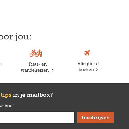
oor jou:
Vliegticket
Fiets- en
boeken
wandelreizen
stips
in je mailbox?
uwsbrief
verplicht