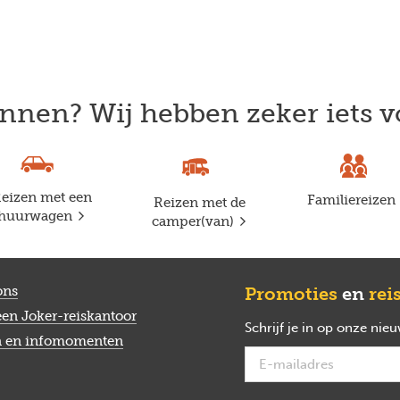
nnen? Wij hebben zeker iets v
eizen met een
Familiereizen
Reizen met de
huurwagen
camper(van)
ons
Promoties
en
rei
een Joker-reiskantoor
Schrijf je in op onze nie
n en infomomenten