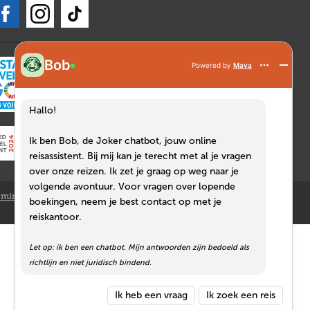
Bob
Powered by
Maya
Hallo!
Ik ben Bob, de Joker chatbot, jouw online
reisassistent. Bij mij kan je terecht met al je vragen
over onze reizen. Ik zet je graag op weg naar je
volgende avontuur. Voor vragen over lopende
mingsnummer: 0421.988.897
boekingen, neem je best contact op met je
reiskantoor.
Snelle links >>
Let op: ik ben een chatbot. Mijn antwoorden zijn bedoeld als
Rondreizen in Amerika
richtlijn en niet juridisch bindend.
Roadtrip in Amerika met de camper
Ik heb een vraag
Ik zoek een reis
Camperreizen in Canada