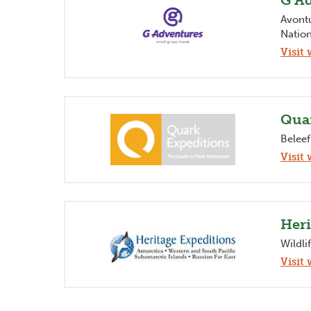
G A
Avontu
Natio
Visit 
Previous
Qua
Belee
Visit 
Heri
Wildli
Visit 