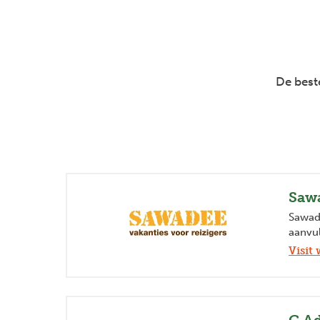
De beste
Saw
Sawade
aanvu
Visit 