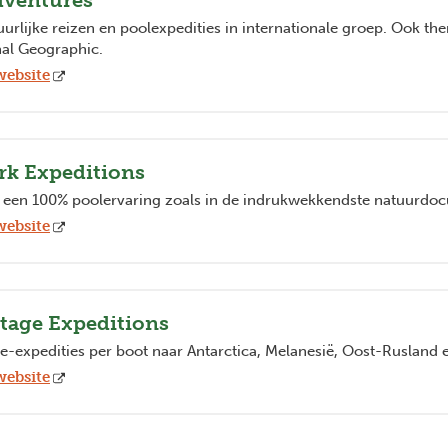
dventures
urlijke reizen en poolexpedities in internationale groep. Ook the
nal Geographic.
website
rk Expeditions
f een 100% poolervaring zoals in de indrukwekkendste natuurdo
website
tage Expeditions
fe-expedities per boot naar Antarctica, Melanesië, Oost-Rusland e
website