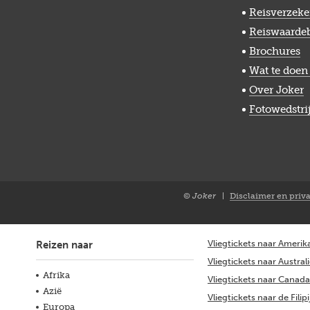
Reisverzeke
Reiswaarde
Brochures
Wat te doen 
Over Joker
Fotowedstri
© Joker
Disclaimer en priv
Closure
NL
Vliegtickets naar Amerik
Reizen naar
Vliegtickets naar Austral
Afrika
Vliegtickets naar Canada
Azië
Vliegtickets naar de Filip
Europa