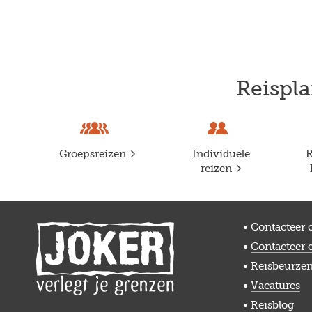
Reispla
Groepsreizen
Individuele
R
reizen
Contacteer 
Contacteer 
Reisbeurze
Vacatures
Reisblog