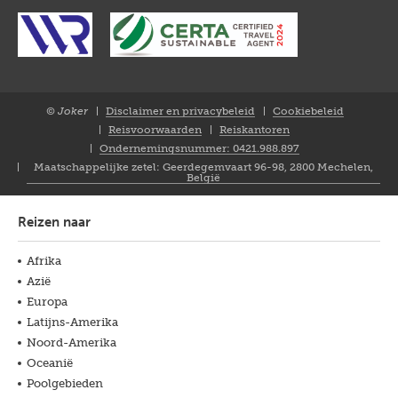
© Joker
Disclaimer en privacybeleid
Cookiebeleid
Closure
Reisvoorwaarden
Reiskantoren
NL
Ondernemingsnummer: 0421.988.897
Maatschappelijke zetel: Geerdegemvaart 96-98, 2800 Mechelen,
België
Reizen naar
Afrika
Azië
Europa
Latijns-Amerika
Noord-Amerika
Oceanië
Poolgebieden