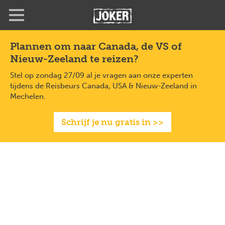
Overslaan
en
naar
de
Plannen om naar Canada, de VS of
inhoud
Nieuw-Zeeland te reizen?
gaan
Stel op zondag 27/09 al je vragen aan onze experten
tijdens de Reisbeurs Canada, USA & Nieuw-Zeeland in
Mechelen.
Schrijf je nu gratis in >>