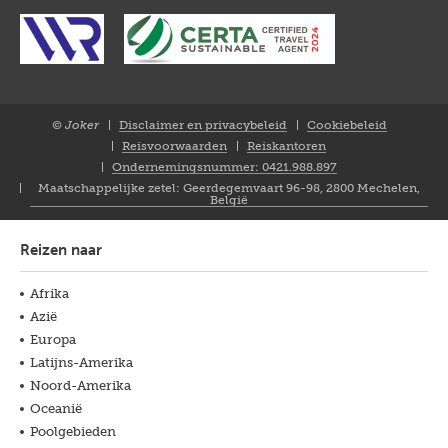
© Joker
Disclaimer en privacybeleid
Cookiebeleid
Closure
Reisvoorwaarden
Reiskantoren
NL
Ondernemingsnummer: 0421.988.897
Maatschappelijke zetel: Geerdegemvaart 96-98, 2800 Mechelen,
België
Reizen naar
Afrika
Azië
Europa
Latijns-Amerika
Noord-Amerika
Oceanië
Poolgebieden