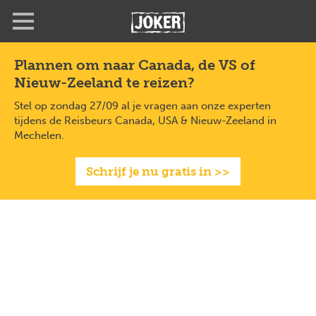
Overslaan
en
naar
de
Plannen om naar Canada, de VS of
inhoud
Nieuw-Zeeland te reizen?
gaan
Stel op zondag 27/09 al je vragen aan onze experten
tijdens de Reisbeurs Canada, USA & Nieuw-Zeeland in
Mechelen.
Schrijf je nu gratis in >>