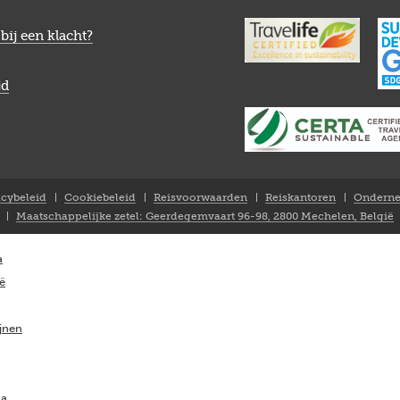
bij een klacht?
jd
acybeleid
Cookiebeleid
Reisvoorwaarden
Reiskantoren
Onderne
Maatschappelijke zetel: Geerdegemvaart 96-98, 2800 Mechelen, België
a
ië
ijnen
ka