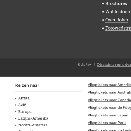
Brochures
Wat te doen 
Over Joker
Fotowedstri
© Joker
Disclaimer en priv
Closure
NL
Vliegtickets naar Amerik
Reizen naar
Vliegtickets naar Austral
Afrika
Vliegtickets naar Canada
Azië
Vliegtickets naar de Filip
Europa
Vliegtickets naar Japan
Latijns-Amerika
Vliegtickets naar Peru
Noord-Amerika
Vliegtickets naar Sri Lan