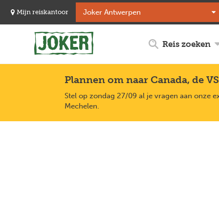
Overslaan
Mijn reiskantoor
en
naar
de
Reis zoeken
inhoud
gaan
Plannen om naar Canada, de VS
Stel op zondag 27/09 al je vragen aan onze e
Mechelen.