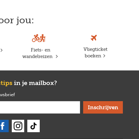
oor jou:
Vliegticket
Fiets- en
boeken
wandelreizen
stips
in je mailbox?
uwsbrief
verplicht