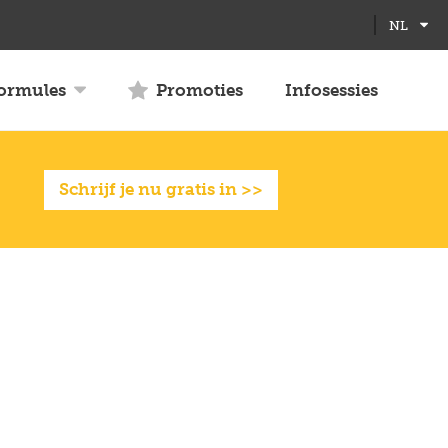
NL
formules
Promoties
Infosessies
Schrijf je nu gratis in >>