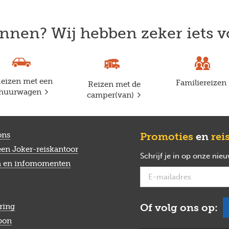
nnen? Wij hebben zeker iets v
eizen met een
Familiereizen
Reizen met de
huurwagen
camper(van)
ons
Promoties
en
rei
een Joker-reiskantoor
Schrijf je in op onze nie
n en infomomenten
Of volg ons op:
ring
bon