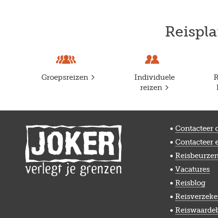
Reispla
Groepsreizen
Individuele
R
reizen
Contacteer 
Contacteer 
Reisbeurze
Vacatures
Reisblog
Reisverzeke
Reiswaarde