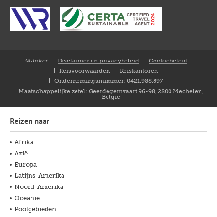
© Joker
Disclaimer en privacybeleid
Cookiebeleid
Closure
Reisvoorwaarden
Reiskantoren
NL
Ondernemingsnummer: 0421.988.897
Maatschappelijke zetel: Geerdegemvaart 96-98, 2800 Mechelen,
België
Reizen naar
Afrika
Azië
Europa
Latijns-Amerika
Noord-Amerika
Oceanië
Poolgebieden