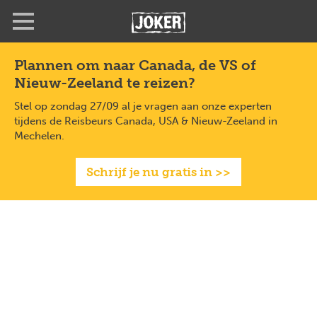
Overslaan
en
naar
de
Plannen om naar Canada, de VS of
inhoud
Nieuw-Zeeland te reizen?
gaan
Stel op zondag 27/09 al je vragen aan onze experten
tijdens de Reisbeurs Canada, USA & Nieuw-Zeeland in
Mechelen.
Schrijf je nu gratis in >>