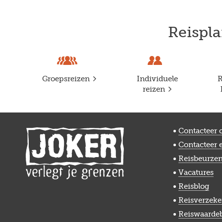
Reispla
Groepsreizen
Individuele
R
reizen
Contacteer 
Contacteer 
Reisbeurze
Vacatures
Reisblog
Reisverzeke
Reiswaarde