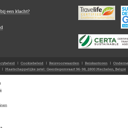
bij een klacht?
jd
acybeleid
Cookiebeleid
Reisvoorwaarden
Reiskantoren
Onderne
Maatschappelijke zetel: Geerdegemvaart 96-98, 2800 Mechelen, België
a
ië
ijnen
ka