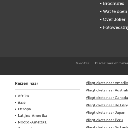
Brochures
Wat te doen 
Over Joker
Fotowedstri
© Joker
Disclaimer en priv
Closure
NL
Vliegtickets naar Amerik
Reizen naar
Vliegtickets naar Austral
Afrika
Vliegtickets naar Canada
Azië
Vliegtickets naar de Filip
Europa
Vliegtickets naar Japan
Latijns-Amerika
Vliegtickets naar Peru
Noord-Amerika
Vliegtickets naar Sri Lan