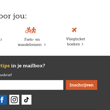
oor jou:
Vliegticket
Fiets- en
boeken
wandelreizen
stips
in je mailbox?
uwsbrief
verplicht