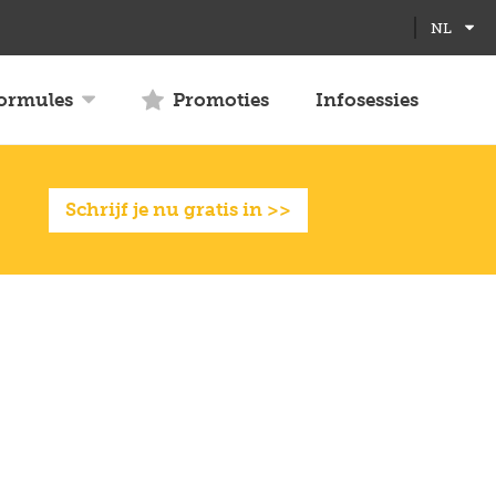
NL
formules
Promoties
Infosessies
Schrijf je nu gratis in >>