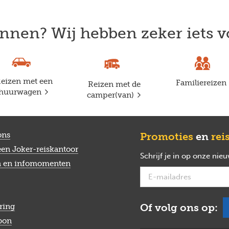
nnen? Wij hebben zeker iets v
eizen met een
Familiereizen
Reizen met de
huurwagen
camper(van)
ons
Promoties
en
rei
een Joker-reiskantoor
Schrijf je in op onze nie
n en infomomenten
Of volg ons op:
ring
bon