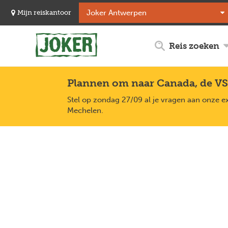
Overslaan
Mijn reiskantoor
en
naar
de
Reis zoeken
inhoud
gaan
Plannen om naar Canada, de VS
Stel op zondag 27/09 al je vragen aan onze e
Mechelen.