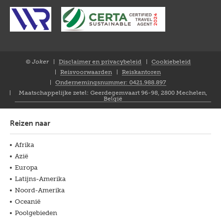
© Joker
Disclaimer en privacybeleid
Cookiebeleid
Closure
Reisvoorwaarden
Reiskantoren
NL
Ondernemingsnummer: 0421.988.897
Maatschappelijke zetel: Geerdegemvaart 96-98, 2800 Mechelen,
België
Reizen naar
Afrika
Azië
Europa
Latijns-Amerika
Noord-Amerika
Oceanië
Poolgebieden