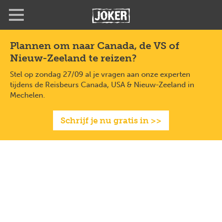
Overslaan
en
naar
de
Plannen om naar Canada, de VS of
inhoud
Nieuw-Zeeland te reizen?
gaan
Stel op zondag 27/09 al je vragen aan onze experten
tijdens de Reisbeurs Canada, USA & Nieuw-Zeeland in
Mechelen.
Schrijf je nu gratis in >>