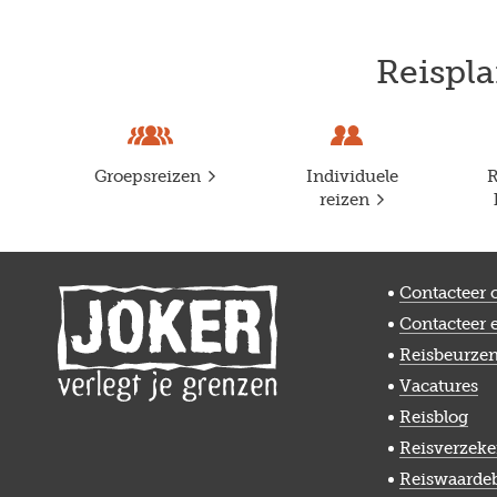
Reispla
Groepsreizen
Individuele
R
reizen
Contacteer 
Contacteer 
Reisbeurze
Vacatures
Reisblog
Reisverzeke
Reiswaarde