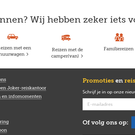
nnen? Wij hebben zeker iets v
eizen met een
Familiereizen
Reizen met de
huurwagen
camper(van)
ons
Promoties
en
rei
een Joker-reiskantoor
Schrijf je in op onze nie
n en infomomenten
Of volg ons op:
ring
bon