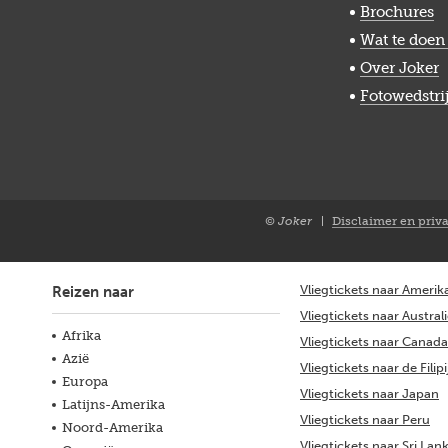
Brochures
Wat te doen 
Over Joker
Fotowedstri
© Joker
Disclaimer en priv
Closure
NL
Vliegtickets naar Amerik
Reizen naar
Vliegtickets naar Austral
Afrika
Vliegtickets naar Canada
Azië
Vliegtickets naar de Filip
Europa
Vliegtickets naar Japan
Latijns-Amerika
Vliegtickets naar Peru
Noord-Amerika
Vliegtickets naar Sri Lan