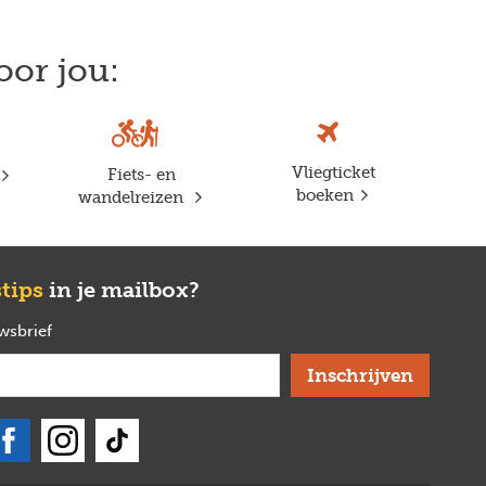
oor jou:
Vliegticket
Fiets- en
boeken
wandelreizen
stips
in je mailbox?
uwsbrief
verplicht