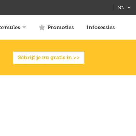
NL
formules
Promoties
Infosessies
Schrijf je nu gratis in >>