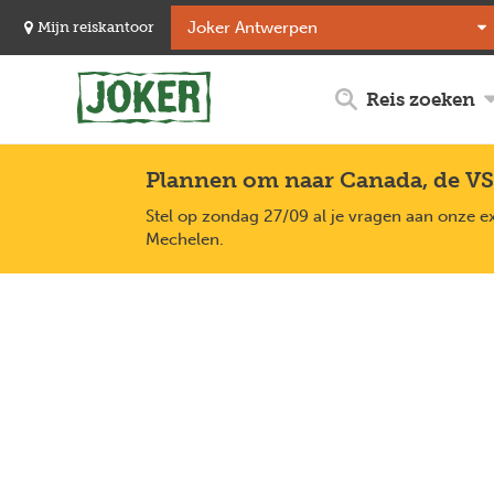
Overslaan
Mijn reiskantoor
en
naar
de
Reis zoeken
inhoud
gaan
Plannen om naar Canada, de VS
Stel op zondag 27/09 al je vragen aan onze e
Mechelen.