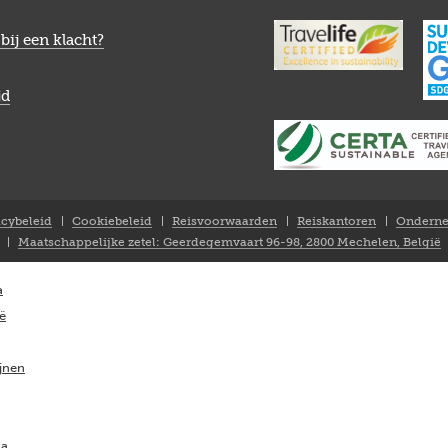
bij een klacht?
jd
acybeleid
Cookiebeleid
Reisvoorwaarden
Reiskantoren
Onderne
Maatschappelijke zetel: Geerdegemvaart 96-98, 2800 Mechelen, België
a
ië
ijnen
ka