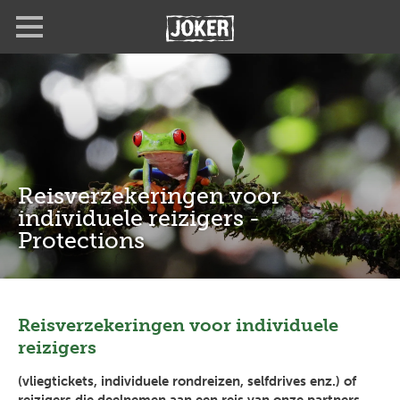
Overslaan
Full
Close
en
screen
naar
de
inhoud
gaan
Reisverzekeringen voor
individuele reizigers -
Protections
Reisverzekeringen voor individuele
reizigers
(vliegtickets, individuele rondreizen, selfdrives enz.) of