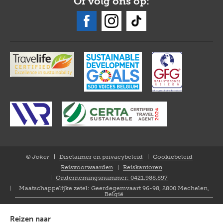
Of volg ons op:
© Joker
Disclaimer en privacybeleid
Cookiebeleid
Closure
Reisvoorwaarden
Reiskantoren
NL
Ondernemingsnummer: 0421.988.897
Maatschappelijke zetel: Geerdegemvaart 96-98, 2800 Mechelen,
België
Reizen naar