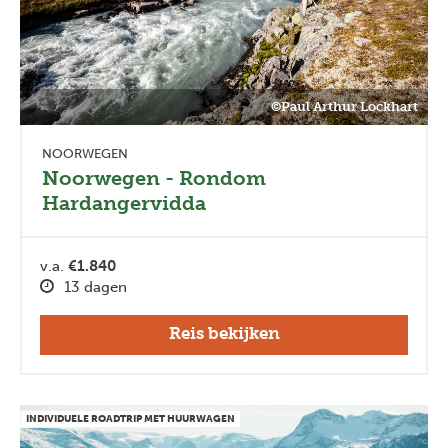
Previous
Next
©Paul Arthur Lockhart
NOORWEGEN
Noorwegen - Rondom
Hardangervidda
v.a.
€1.840
13 dagen
Reis bekijken
INDIVIDUELE ROADTRIP MET HUURWAGEN