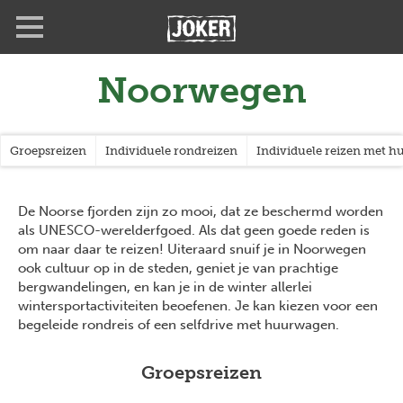
Overslaan
Full
Close
en
screen
naar
de
Noorwegen
inhoud
gaan
Groepsreizen
Individuele rondreizen
Individuele reizen met 
De Noorse fjorden zijn zo mooi, dat ze beschermd worden
als UNESCO-werelderfgoed. Als dat geen goede reden is
om naar daar te reizen! Uiteraard snuif je in Noorwegen
ook cultuur op in de steden, geniet je van prachtige
bergwandelingen, en kan je in de winter allerlei
wintersportactiviteiten beoefenen. Je kan kiezen voor een
begeleide rondreis of een selfdrive met huurwagen.
Groepsreizen