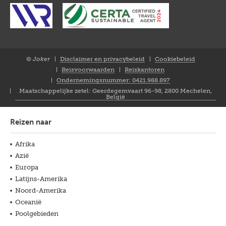
© Joker
Disclaimer en privacybeleid
Cookiebeleid
Closure
Reisvoorwaarden
Reiskantoren
NL
Ondernemingsnummer: 0421.988.897
Maatschappelijke zetel: Geerdegemvaart 96-98, 2800 Mechelen,
België
Reizen naar
Afrika
Azië
Europa
Latijns-Amerika
Noord-Amerika
Oceanië
Poolgebieden