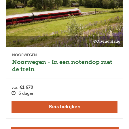
©Oivind Haug
NOORWEGEN
Noorwegen - In een notendop met
de trein
v.a.
€1.670
6 dagen
Reis bekijken