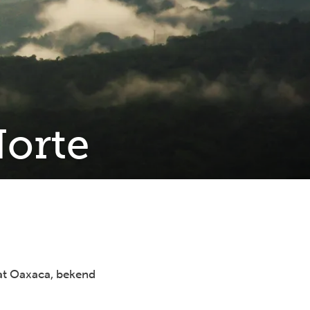
Norte
aat Oaxaca, bekend