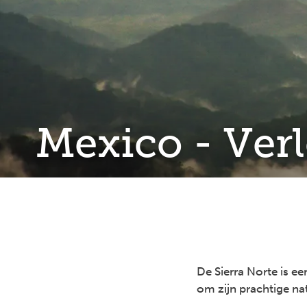
Mexico - Verl
De Sierra Norte is e
om zijn prachtige nat