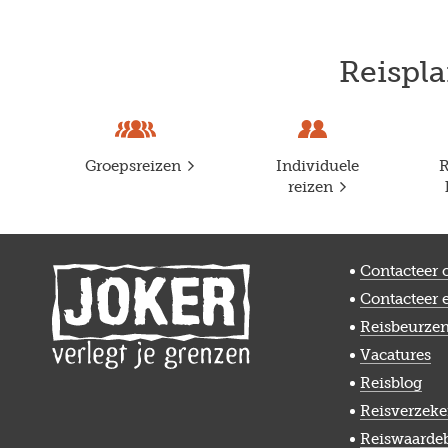
Reispla
Groepsreizen
Individuele
R
reizen
Contacteer 
Contacteer 
Reisbeurze
Vacatures
Reisblog
Reisverzeke
Reiswaarde