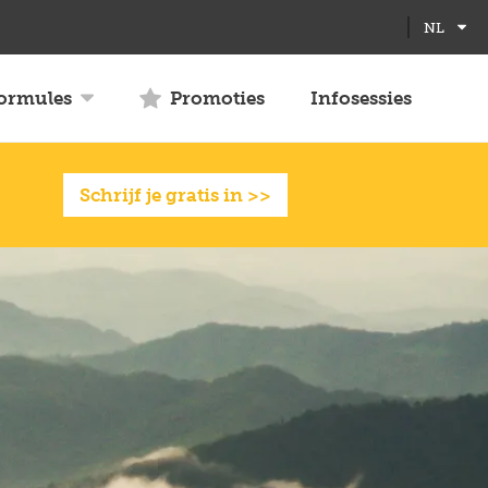
Full
Close
NL
screen
formules
Promoties
Infosessies
Schrijf je gratis in >>