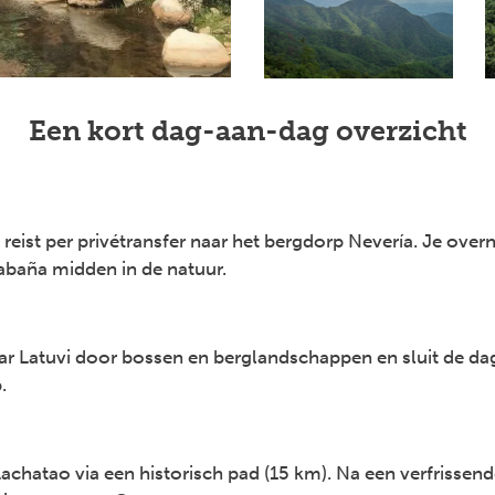
Een kort dag-aan-dag overzicht
reist per privétransfer naar het bergdorp Nevería. Je over
baña midden in de natuur.
r Latuvi door bossen en berglandschappen en sluit de da
.
Lachatao via een historisch pad (15 km). Na een verfrissend