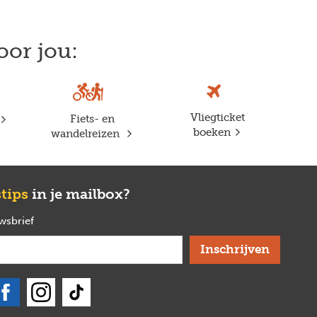
oor jou:
Vliegticket
Fiets- en
boeken
wandelreizen
stips
in je mailbox?
uwsbrief
verplicht