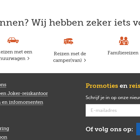
nnen? Wij hebben zeker iets v
eizen met een
Familiereizen
Reizen met de
huurwagen
camper(van)
ons
Promoties
en
rei
een Joker-reiskantoor
Schrijf je in op onze nie
n en infomomenten
Of volg ons op:
ring
bon