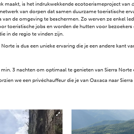
iek maakt, is het indrukwekkende ecotoerismeproject van
d
 netwerk van dorpen dat samen duurzame toeristische er
ora van de omgeving te beschermen. Zo werven ze enkel led
r toeristische jobs en worden de hutten voor bezoekers
ie in de regio te vinden zijn.
a Norte is dus een unieke ervaring die je een andere kant va
t min. 3 nachten om optimaal te genieten van Sierra Norte
oorzien we een privéchauffeur die je van Oaxaca naar Sierr