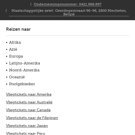
NL
Ondernemingsnummer: 0421.988.897
Maatschappelijke zetel: Geerdegemvaart 96-98, 2800 Mechelen,
België
Reizen naar
Afrika
Azië
Europa
Latijns-Amerika
Noord-Amerika
Oceanië
Poolgebieden
Vliegtickets naar Amerika
Vliegtickets naar Australië
Vliegtickets naar Canada
Vliegtickets naar de Filipijnen
Vliegtickets naar Japan
Vliegtickets naar Peru