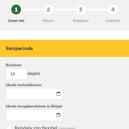
1
2
3
4
Jouw reis
Extra's
Reizigers
Contact
Reisperiode
Reisduur
dagen
Ideale vertrekdatum
*
Ideale terugkeerdatum in België
*
Reisdata zijn flexibel
optioneel