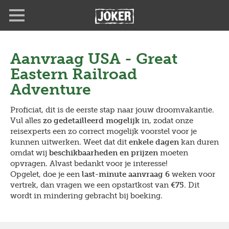
Overslaan
en
naar
de
inhoud
Aanvraag
USA - Great
gaan
Eastern Railroad
Adventure
Proficiat, dit is de eerste stap naar jouw droomvakantie.
Vul alles
zo gedetailleerd mogelijk
in, zodat onze
reisexperts een zo correct mogelijk voorstel voor je
kunnen uitwerken. Weet dat dit
enkele dagen
kan duren
omdat wij
beschikbaarheden en prijzen
moeten
opvragen. Alvast bedankt voor je interesse!
Opgelet, doe je een
last-minute aanvraag 6
weken voor
vertrek, dan vragen we een opstartkost van
€75
. Dit
wordt in mindering gebracht bij boeking.