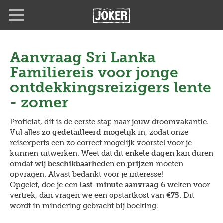
Overslaan
en
naar
de
inhoud
Aanvraag
Sri Lanka
gaan
Familiereis voor jonge
ontdekkingsreizigers lente
- zomer
Proficiat, dit is de eerste stap naar jouw droomvakantie.
Vul alles
zo gedetailleerd mogelijk
in, zodat onze
reisexperts een zo correct mogelijk voorstel voor je
kunnen uitwerken. Weet dat dit
enkele dagen
kan duren
omdat wij
beschikbaarheden en prijzen
moeten
opvragen. Alvast bedankt voor je interesse!
Opgelet, doe je een
last-minute aanvraag 6
weken voor
vertrek, dan vragen we een opstartkost van
€75
. Dit
wordt in mindering gebracht bij boeking.