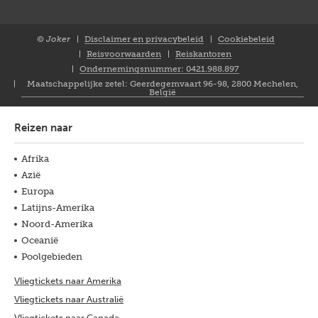
© Joker
Disclaimer en privacybeleid
Cookiebeleid
Closure
Reisvoorwaarden
Reiskantoren
NL
Ondernemingsnummer: 0421.988.897
Maatschappelijke zetel: Geerdegemvaart 96-98, 2800 Mechelen,
België
Reizen naar
Afrika
Azië
Europa
Latijns-Amerika
Noord-Amerika
Oceanië
Poolgebieden
Vliegtickets naar Amerika
Vliegtickets naar Australië
Vliegtickets naar Canada