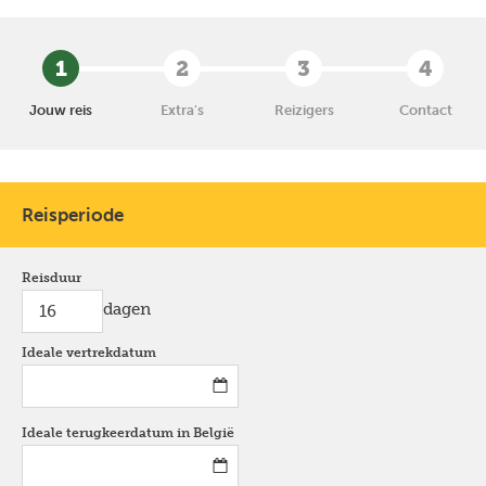
1
2
3
4
Jouw reis
Extra's
Reizigers
Contact
Reisperiode
Reisduur
dagen
Ideale vertrekdatum
*
Ideale terugkeerdatum in België
*