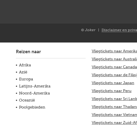
© Joker
Disclaimer en priv
Closure
NL
Vliegtickets naar Amerik
Reizen naar
Vliegtickets naar Austral
Afrika
Vliegtickets naar Canada
Azië
Vliegtickets naar de Filip
Europa
Vliegtickets naar Japan
Latijns-Amerika
Vliegtickets naar Peru
Noord-Amerika
Vliegtickets naar Sri Lan
Oceanië
Vliegtickets naar Thaila
Poolgebieden
Vliegtickets naar Vietna
Vliegtickets naar Zuid-Af