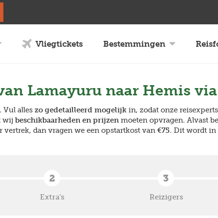
Vliegtickets
Bestemmingen
Reis
 van Lamayuru naar Hemis via
. Vul alles
zo gedetailleerd mogelijk
in, zodat onze reisexpert
 wij
beschikbaarheden en prijzen
moeten opvragen. Alvast bed
 vertrek, dan vragen we een opstartkost van
€75
. Dit wordt i
2
3
Extra's
Reizigers