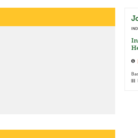
J
IND
In
He
Bas