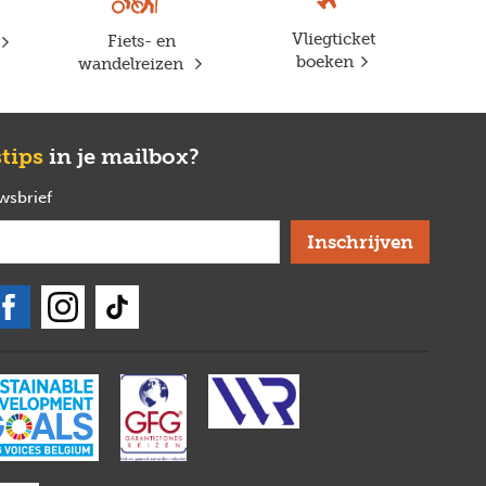
Vliegticket
Fiets- en
boeken
wandelreizen
stips
in je mailbox?
uwsbrief
verplicht