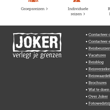
Groepsreizen
Individuele
R
reizen
Contacteer 
Contacteer 
Reisbeurze
Vacatures
Reisblog
Reisverzeke
Reiswaarde
Brochures
Wat te doen 
Over Joker
Fotowedstri