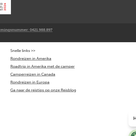
mingsnummer: 0421.988.897
Snelle links >>
Rondreizen in Amerika
Roadtrip in Amerika met de camper
Camperreizen in Canada
Rondreizen in Europa
Ga naar de reistips op onze Reisblog
H