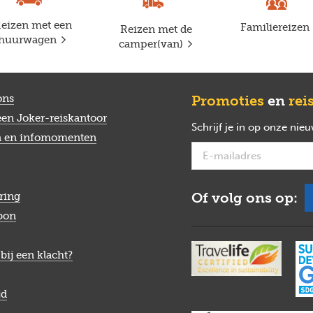
eizen met een
Familiereizen
Reizen met de
huurwagen
camper(van)
ons
Promoties
en
rei
een Joker-reiskantoor
Schrijf je in op onze nie
n en infomomenten
Of volg ons op:
ring
bon
bij een klacht?
jd