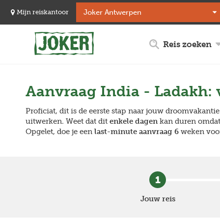
Overslaan
Mijn reiskantoor
en
naar
de
Reis zoeken
inhoud
gaan
Aanvraag
India - Ladakh:
Proficiat, dit is de eerste stap naar jouw droomvakantie
uitwerken. Weet dat dit
enkele dagen
kan duren omdat
Opgelet, doe je een
last-minute aanvraag 6
weken voor
1
Jouw reis