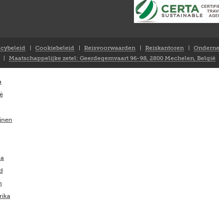
acybeleid
Cookiebeleid
Reisvoorwaarden
Reiskantoren
Onderne
Maatschappelijke zetel: Geerdegemvaart 96-98, 2800 Mechelen, België
a
ië
ijnen
ka
nd
m
rika